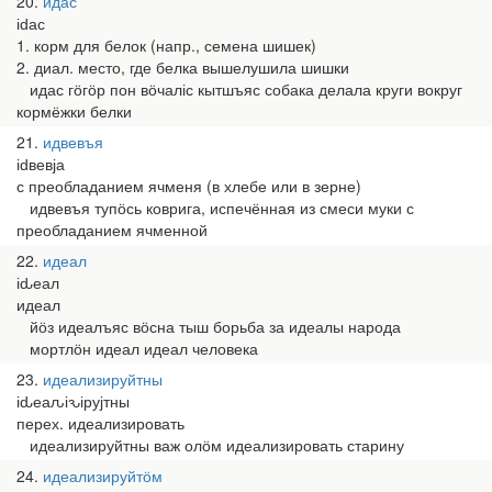
20
идас
іԁас
1. корм для белок (напр., семена шишек)
2. диал. место, где белка вышелушила шишки
идас гӧгӧр пон вӧчаліс кытшъяс собака делала круги вокруг
кормёжки белки
21
идвевъя
іԁвевја
с преобладанием ячменя (в хлебе или в зерне)
идвевъя тупӧсь коврига, испечённая из смеси муки с
преобладанием ячменной
22
идеал
іԃеал
идеал
йӧз идеалъяс вӧсна тыш борьба за идеалы народа
мортлӧн идеал идеал человека
23
идеализируйтны
іԃеаԉіԅірујтны
перех. идеализировать
идеализируйтны важ олӧм идеализировать старину
24
идеализируйтӧм