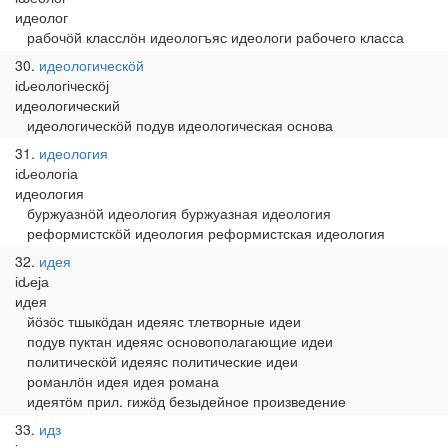
идеолог
рабочӧй класслӧн идеологъяс идеологи рабочего класса
30
идеологическӧй
іԃеологіческӧј
идеологический
идеологическӧй подув идеологическая основа
31
идеология
іԃеологіа
идеология
буржуазнӧй идеология буржуазная идеология
реформистскӧй идеология реформистская идеология
32
идея
іԃеја
идея
йӧзӧс тшыкӧдан идеяяс тлетворные идеи
подув пуктан идеяяс основополагающие идеи
политическӧй идеяяс политические идеи
романлӧн идея идея романа
идеятӧм прил. гижӧд безыдейное произведение
33
идз