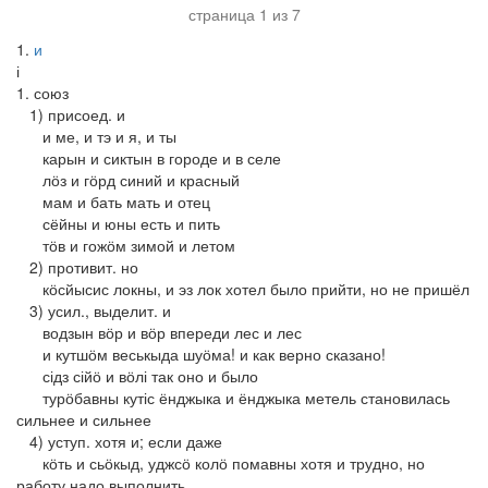
страница 1 из 7
1
и
і
1. союз
1) присоед. и
и ме, и тэ и я, и ты
карын и сиктын в городе и в селе
лӧз и гӧрд синий и красный
мам и бать мать и отец
сёйны и юны есть и пить
тӧв и гожӧм зимой и летом
2) противит. но
кӧсйысис локны, и эз лок хотел было прийти, но не пришёл
3) усил., выделит. и
водзын вӧр и вӧр впереди лес и лес
и кутшӧм веськыда шуӧма! и как верно сказано!
сідз сійӧ и вӧлі так оно и было
турӧбавны кутіс ёнджыка и ёнджыка метель становилась
сильнее и сильнее
4) уступ. хотя и; если даже
кӧть и сьӧкыд, уджсӧ колӧ помавны хотя и трудно, но
работу надо выполнить