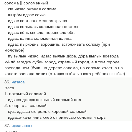
солома || соломенный
сю идзас ржаная солома
шырӧм идзас сечка
идзас вевт соломенная крыша
идзас вольпась соломенная постель
идзас вӧнь свясло, перевясло обл.
идзас шляпа соломенная шляпа
идзас пыркӧдны ворошить, встряхивать солому (при
молотьбе)
пу вылын идзас, идзас вылын дӧра, дӧра вылын воевода
куйлӧ загадка лубен город, отрёпный город, а в том городе
воевода нем (букв. на дереве солома, на соломе холст, а на
холсте воевода лежит (отгадка зыбкаын кага ребёнок в зыбке)
36
идзаса
іԇаса
1. покрытый соломой
идзаса джодж покрытый соломой пол
2. с опр. с ... соломой
кузь идзаса сю рожь с хорошей соломой
идзаса-кача нянь хлеб с примесью соломы и коры
37
идзасавны
іԇасавны