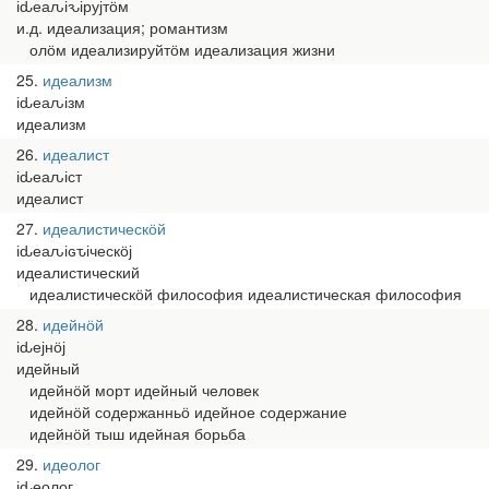
іԃеаԉіԅірујтӧм
и.д. идеализация; романтизм
олӧм идеализируйтӧм идеализация жизни
25
идеализм
іԃеаԉізм
идеализм
26
идеалист
іԃеаԉіст
идеалист
27
идеалистическӧй
іԃеаԉіԍԏіческӧј
идеалистический
идеалистическӧй философия идеалистическая философия
28
идейнӧй
іԃејнӧј
идейный
идейнӧй морт идейный человек
идейнӧй содержанньӧ идейное содержание
идейнӧй тыш идейная борьба
29
идеолог
іԃеолог