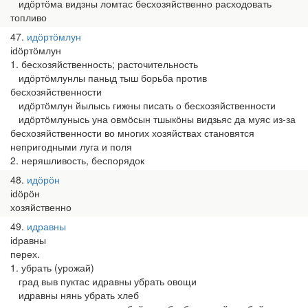
идӧртӧма видзны ломтас бесхозяйственно расходовать
топливо
47
идӧртӧмлун
іԁӧртӧмлун
1. бесхозяйственность; расточительность
идӧртӧмлунлы паныд тыш борьба против
бесхозяйственности
идӧртӧмлун йылысь гижны писать о бесхозяйственности
идӧртӧмлунысь уна овмӧсын тшыкӧны видзьяс да муяс из-за
бесхозяйственности во многих хозяйствах становятся
непригодными луга и поля
2. неряшливость, беспорядок
48
идӧрӧн
іԁӧрӧн
хозяйственно
49
идравны
іԁравны
перех.
1. убрать (урожай)
град выв пуктас идравны убрать овощи
идравны нянь убрать хлеб