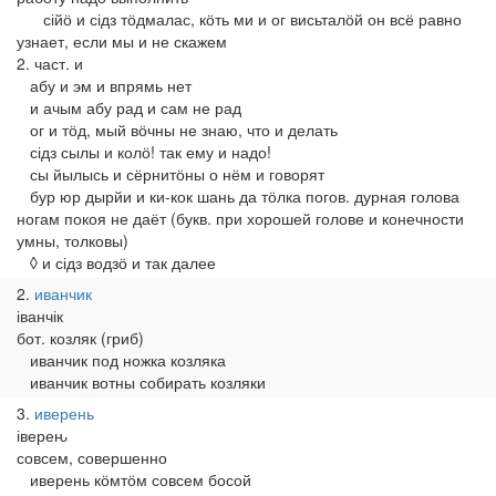
сійӧ и сідз тӧдмалас, кӧть ми и ог висьталӧй он всё равно
узнает, если мы и не скажем
2. част. и
абу и эм и впрямь нет
и ачым абу рад и сам не рад
ог и тӧд, мый вӧчны не знаю, что и делать
сідз сылы и колӧ! так ему и надо!
сы йылысь и сёрнитӧны о нём и говорят
бур юр дырйи и ки-кок шань да тӧлка погов. дурная голова
ногам покоя не даёт (букв. при хорошей голове и конечности
умны, толковы)
◊ и сідз водзӧ и так далее
2
иванчик
іванчік
бот. козляк (гриб)
иванчик под ножка козляка
иванчик вотны собирать козляки
3
иверень
івереԋ
совсем, совершенно
иверень кӧмтӧм совсем босой