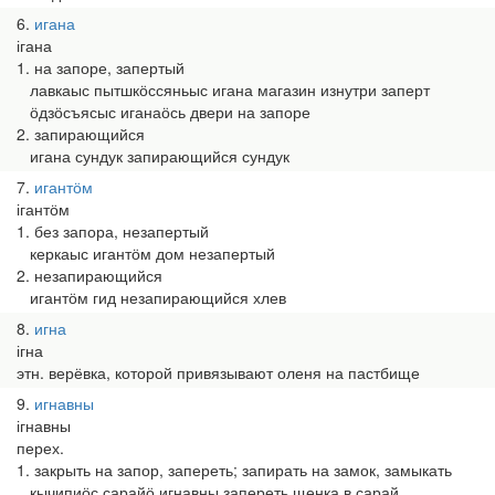
6
игана
ігана
1. на запоре, запертый
лавкаыс пытшкӧссяньыс игана магазин изнутри заперт
ӧдзӧсъясыс иганаӧсь двери на запоре
2. запирающийся
игана сундук запирающийся сундук
7
игантӧм
ігантӧм
1. без запора, незапертый
керкаыс игантӧм дом незапертый
2. незапирающийся
игантӧм гид незапирающийся хлев
8
игна
ігна
этн. верёвка, которой привязывают оленя на пастбище
9
игнавны
ігнавны
перех.
1. закрыть на запор, запереть; запирать на замок, замыкать
кычипиӧс сарайӧ игнавны запереть щенка в сарай