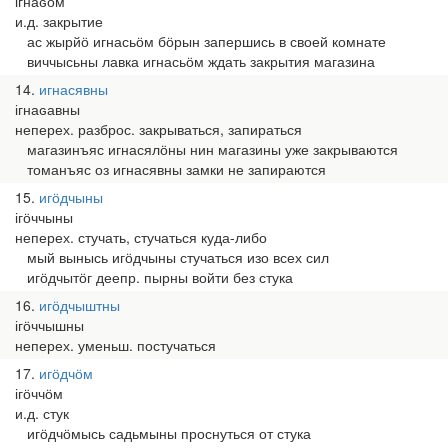
ігнаԍӧм
и.д. закрытие
ас жырйӧ игнасьӧм бӧрын запершись в своей комнате
виччысьны лавка игнасьӧм ждать закрытия магазина
14
игнасявны
ігнаԍавны
неперех. разброс. закрываться, запираться
магазинъяс игнасялӧны нин магазины уже закрываются
томанъяс оз игнасявны замки не запираются
15
игӧдчыны
ігӧччыны
неперех. стучать, стучаться куда-либо
мый вынысь игӧдчыны стучаться изо всех сил
игӧдчытӧг деепр. пырны войти без стука
16
игӧдчыштны
ігӧччышны
неперех. уменьш. постучаться
17
игӧдчӧм
ігӧччӧм
и.д. стук
игӧдчӧмысь садьмыны проснуться от стука