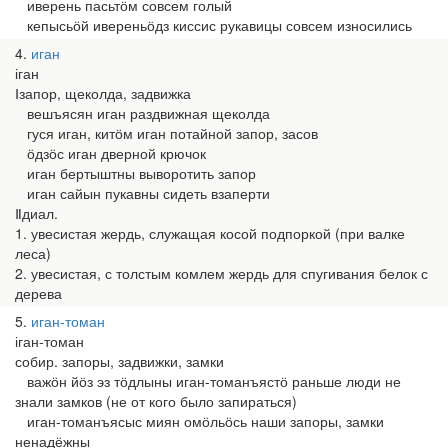
иверень пасьтӧм совсем голый
кепысьӧй ивереньӧдз киссис рукавицы совсем износились
4
иган
іган
Ⅰзапор, щеколда, задвижка
вешъясян иган раздвижная щеколда
гуся иган, китӧм иган потайной запор, засов
ӧдзӧс иган дверной крючок
иган бертыштны выворотить запор
иган сайын пукавны сидеть взаперти
Ⅱдиал.
1. увесистая жердь, служащая косой подпоркой (при валке
леса)
2. увесистая, с толстым комлем жердь для спугивания белок с
дерева
5
иган-томан
іган-томан
собир. запоры, задвижки, замки
важӧн йӧз эз тӧдлыны иган-томанъястӧ раньше люди не
знали замков (не от кого было запираться)
иган-томанъясыс миян омӧльӧсь наши запоры, замки
ненадёжны