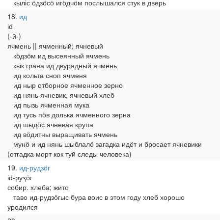
кыліс ӧдзӧсӧ игӧдчӧм послышался стук в дверь
18
ид
іԁ
(-й-)
ячмень || ячменный; ячневый
кӧдзӧм ид высеянный ячмень
кык грана ид двурядный ячмень
ид кольта сноп ячменя
ид ныр отборное ячменное зерно
ид нянь ячневик, ячневый хлеб
ид пызь ячменная мука
ид тусь пӧв долька ячменного зерна
ид шыдӧс ячневая крупа
ид вӧдитны выращивать ячмень
мунӧ и ид нянь шыблалӧ загадка идёт и бросает ячневики
(отгадка морт кок туй следы человека)
19
ид-рудзӧг
іԁ-руԇӧг
собир. хлеба; жито
таво ид-рудзӧгыс бура воис в этом году хлеб хорошо
уродился