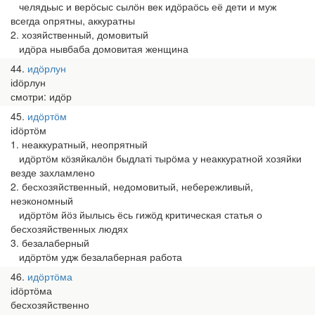
челядьыс и верӧсыс сылӧн век идӧраӧсь её дети и муж
всегда опрятны, аккуратны
2. хозяйственный, домовитый
идӧра нывбаба домовитая женщина
44
идӧрлун
іԁӧрлун
смотри: идӧр
45
идӧртӧм
іԁӧртӧм
1. неаккуратный, неопрятный
идӧртӧм кӧзяйкалӧн быдлаті тырӧма у неаккуратной хозяйки
везде захламлено
2. бесхозяйственный, недомовитый, небережливый,
неэкономный
идӧртӧм йӧз йылысь ёсь гижӧд критическая статья о
бесхозяйственных людях
3. безалаберный
идӧртӧм удж безалаберная работа
46
идӧртӧма
іԁӧртӧма
бесхозяйственно