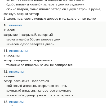
ӧдзӧс игнавны каличӧн запереть дом на задвижку
сюйис патрон, гольс игналіс затвор он сунул патрон в ружьё,
звякнув, закрыл затвор
2. диал. подпереть жердью дерево и толкать его при валке
10
игналӧм
ігналӧм
закрытие || закрытый; запертый
керка игналӧм бӧрын заперев дом
игналӧм ӧдзӧс запертая дверь
11
игнассьыны
ігнаԍԍыны
возвр. запираться, закрываться
томаныс оз игнассьы замок не запирается
12
игнасьны
ігнаԍны
возвр. закрыться; запереться
вой кежлӧ игнасьны закрыться на ночь
комнатаӧ игнасьны запереться в комнате
игнасьӧмӧн деепр. узьны спать запершись
13
игнасьӧм