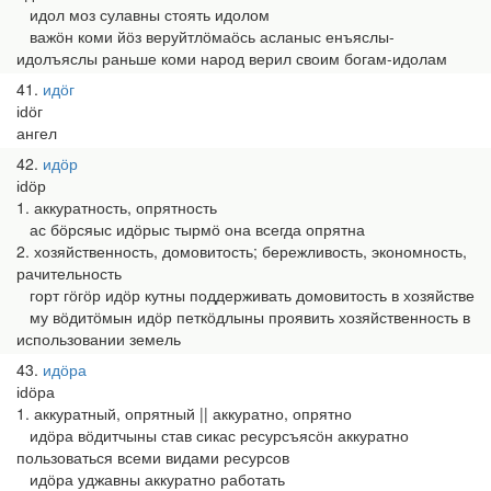
идол моз сулавны стоять идолом
важӧн коми йӧз веруйтлӧмаӧсь асланыс енъяслы-
идолъяслы раньше коми народ верил своим богам-идолам
41
идӧг
іԁӧг
ангел
42
идӧр
іԁӧр
1. аккуратность, опрятность
ас бӧрсяыс идӧрыс тырмӧ она всегда опрятна
2. хозяйственность, домовитость; бережливость, экономность,
рачительность
горт гӧгӧр идӧр кутны поддерживать домовитость в хозяйстве
му вӧдитӧмын идӧр петкӧдлыны проявить хозяйственность в
использовании земель
43
идӧра
іԁӧра
1. аккуратный, опрятный || аккуратно, опрятно
идӧра вӧдитчыны став сикас ресурсъясӧн аккуратно
пользоваться всеми видами ресурсов
идӧра уджавны аккуратно работать