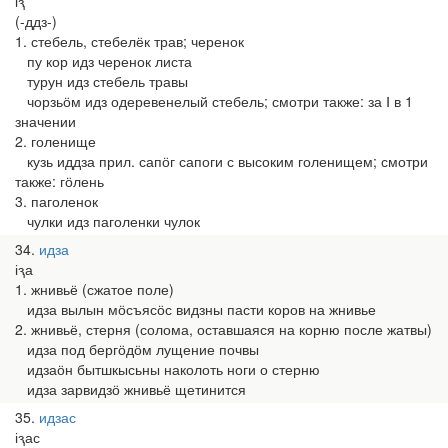
іԇ
(-ддз-)
1. стебель, стебелёк трав; черенок
пу кор идз черенок листа
турун идз стебель травы
чорзьӧм идз одеревенелый стебель; смотри также: за Ⅰ в 1
значении
2. голенище
кузь иддза прил. сапӧг сапоги с высоким голенищем; смотри
также: гӧлень
3. паголенок
чулки идз паголенки чулок
34
идза
іԇа
1. жнивьё (сжатое поле)
идза вылын мӧсъясӧс видзны пасти коров на жнивье
2. жнивьё, стерня (солома, оставшаяся на корню после жатвы)
идза под бергӧдӧм лущение почвы
идзаӧн бытшкысьны наколоть ноги о стерню
идза зарвидзӧ жнивьё щетинится
35
идзас
іԇас