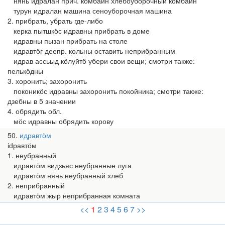
нянь идралан прич. комбайн хлебоуборочный комбайн
турун идралан машина сеноуборочная машина
2. прибрать, убрать где-либо
керка пытшкӧс идравны прибрать в доме
идравны пызан прибрать на столе
идравтӧг деепр. кольны оставить неприбранным
идрав ассьыд кӧлуйтӧ убери свои вещи; смотри также:
пелькӧдны
3. хоронить; захоронить
поконикӧс идравны захоронить покойника; смотри также:
дзебны в 5 значении
4. обрядить обл.
мӧс идравны обрядить корову
50
идравтӧм
іԁравтӧм
1. неубранный
идравтӧм видзьяс неубранные луга
идравтӧм нянь неубранный хлеб
2. неприбранный
идравтӧм жыр неприбранная комната
<<
1
2
3
4
5
6
7
>>