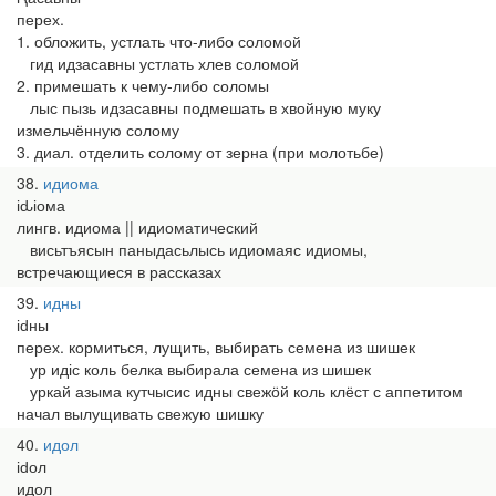
перех.
1. обложить, устлать что-либо соломой
гид идзасавны устлать хлев соломой
2. примешать к чему-либо соломы
лыс пызь идзасавны подмешать в хвойную муку
измельчённую солому
3. диал. отделить солому от зерна (при молотьбе)
38
идиома
іԃіома
лингв. идиома || идиоматический
висьтъясын паныдасьлысь идиомаяс идиомы,
встречающиеся в рассказах
39
идны
іԁны
перех. кормиться, лущить, выбирать семена из шишек
ур идіс коль белка выбирала семена из шишек
уркай азыма кутчысис идны свежӧй коль клёст с аппетитом
начал вылущивать свежую шишку
40
идол
іԁол
идол