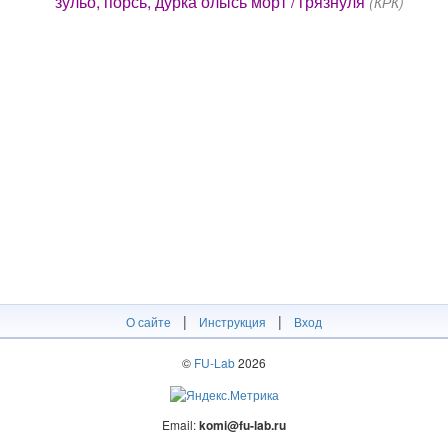
зульӧ, порсь, дурка олысь морт / грязнуля
(КРК)
|
|
О сайте
Инструкция
Вход
©
FU-Lab
2026
Email:
komi@fu-lab.ru