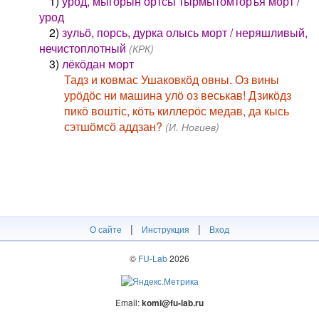
1)
урӧд, мыгӧрын ортсы тырмытӧмторъя морт /
урод
2)
зульӧ, порсь, дурка олысь морт / неряшливый,
нечистоплотный
(КРК)
3)
лёкӧдан морт
Тадз и ковмас Ушаковкӧд овны. Оз вины
урӧдӧс ни машина улӧ оз веськав! Дзикӧдз
пикӧ воштіс, кӧть киллерӧс медав, да кысь
сэтшӧмсӧ аддзан?
(И. Ногиев)
|
|
О сайте
Инструкция
Вход
©
FU-Lab
2026
Email:
komi@fu-lab.ru