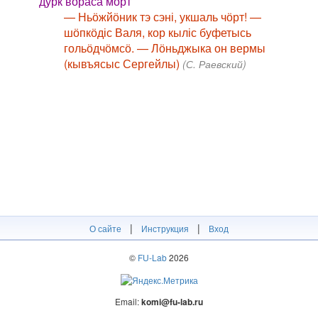
дурк вӧраса морт
— Ньӧжйӧник тэ сэні, укшаль чӧрт! —
шӧпкӧдіс Валя, кор кыліс буфетысь
гольӧдчӧмсӧ. — Лӧньджыка он вермы
(кывъясыс Сергейлы)
(С. Раевский)
|
|
О сайте
Инструкция
Вход
©
FU-Lab
2026
Email:
komi@fu-lab.ru