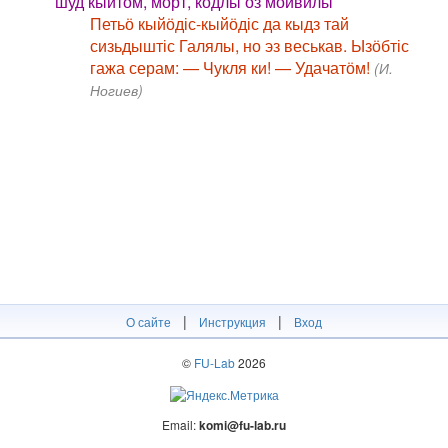
шуд кыйтӧм, морт, кодлы оз мойвилы
Петьӧ кыйӧдіс-кыйӧдіс да кыдз тай
сизьдыштіс Галялы, но эз веськав. Ызӧбтіс
гажа серам: — Чукля ки! — Удачатӧм!
(И.
Ногиев)
|
|
О сайте
Инструкция
Вход
©
FU-Lab
2026
Email:
komi@fu-lab.ru