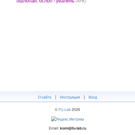
ӧшлӧпан, ӧслӧп / увалень
(КРК)
|
|
О сайте
Инструкция
Вход
©
FU-Lab
2026
Email:
komi@fu-lab.ru