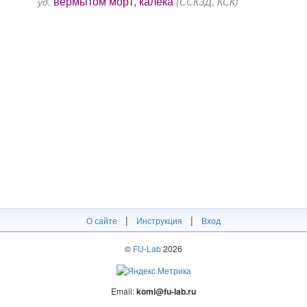
вермытӧм морт, калека
уд.
(ССКЗД, КСК)
|
|
О сайте
Инструкция
Вход
©
FU-Lab
2026
Email:
komi@fu-lab.ru