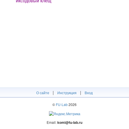
иксодовый клещ
|
|
О сайте
Инструкция
Вход
©
FU-Lab
2026
Email:
komi@fu-lab.ru