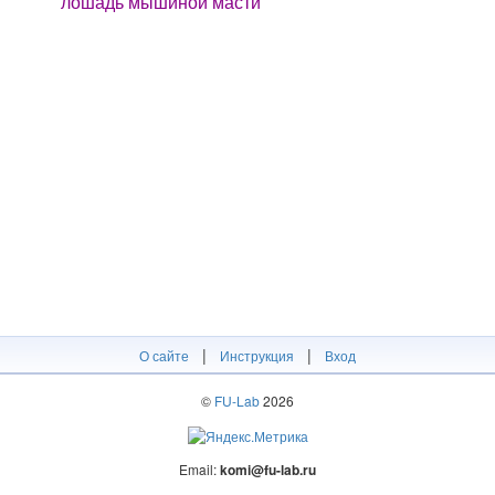
лошадь мышиной масти
|
|
О сайте
Инструкция
Вход
©
FU-Lab
2026
Email:
komi@fu-lab.ru