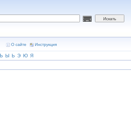
Искать
О сайте
Инструкция
Ъ
Ы
Ь
Э
Ю
Я