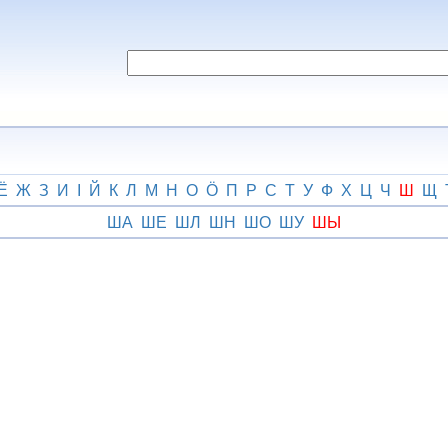
Ё
Ж
З
И
І
Й
К
Л
М
Н
О
Ӧ
П
Р
С
Т
У
Ф
Х
Ц
Ч
Ш
Щ
ША
ШЕ
ШЛ
ШН
ШО
ШУ
ШЫ