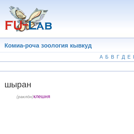
Перейти
к
основному
содержанию
Комиа-роча зоология кывкуд
А
Б
В
Г
Д
Е
шыран
клешня
(раклӧн)