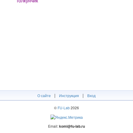
толкунчик
|
|
О сайте
Инструкция
Вход
©
FU-Lab
2026
Email:
komi@fu-lab.ru