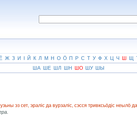
Ё
Ж
З
И
І
Й
К
Л
М
Н
О
Ӧ
П
Р
С
Т
У
Ф
Х
Ц
Ч
Ш
Щ
ША
ШЕ
ШЛ
ШН
ШО
ШУ
ШЫ
 узьны эз сет, эраліс да вурзаліс, сэсся тривксьӧдіс неылӧ 
гра.