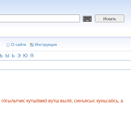
Искать
О сайте
Инструкция
Ъ
Ы
Ь
Э
Ю
Я
да гӧгыльтчис кутшӧмкӧ вутш вылӧ, синъясыс куньсаӧсь, а