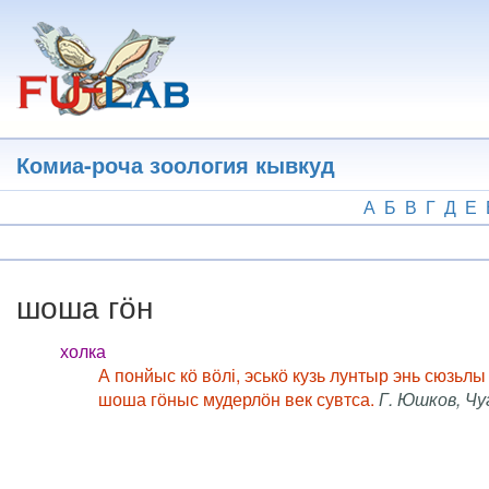
Перейти
к
основному
содержанию
Комиа-роча зоология кывкуд
А
Б
В
Г
Д
Е
шоша гӧн
холка
А понйыс кӧ вӧлі, эськӧ кузь лунтыр энь сюзьлы
шоша гӧныс мудерлӧн век сувтса.
Г. Юшков, Чу