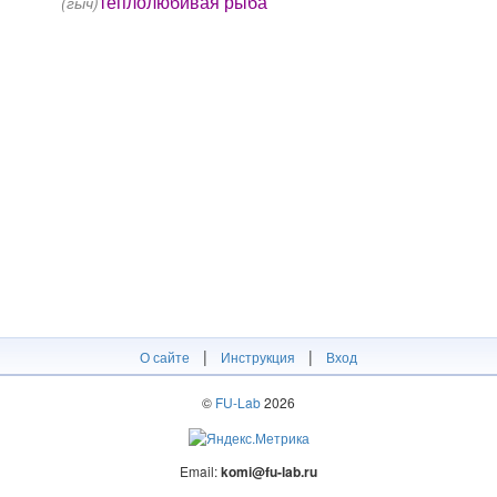
теплолюбивая рыба
(гыч)
|
|
О сайте
Инструкция
Вход
©
FU-Lab
2026
Email:
komi@fu-lab.ru