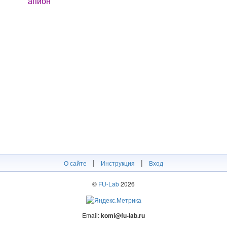
апион
|
|
О сайте
Инструкция
Вход
©
FU-Lab
2026
Email:
komi@fu-lab.ru