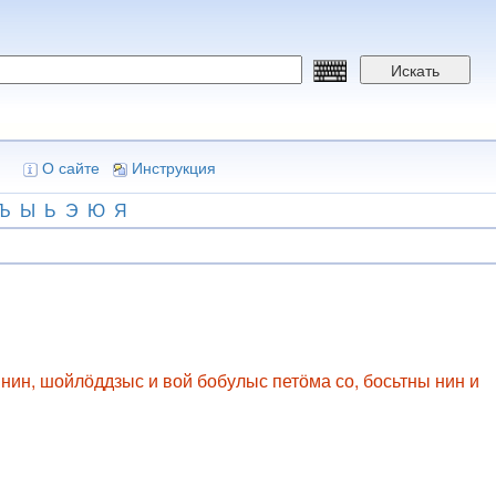
Искать
О сайте
Инструкция
Ъ
Ы
Ь
Э
Ю
Я
нин, шойлӧддзыс и вой бобулыс петӧма со, босьтны нин и