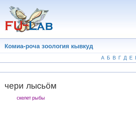
Перейти
к
основному
содержанию
Комиа-роча зоология кывкуд
А
Б
В
Г
Д
Е
чери лысьӧм
скелет рыбы