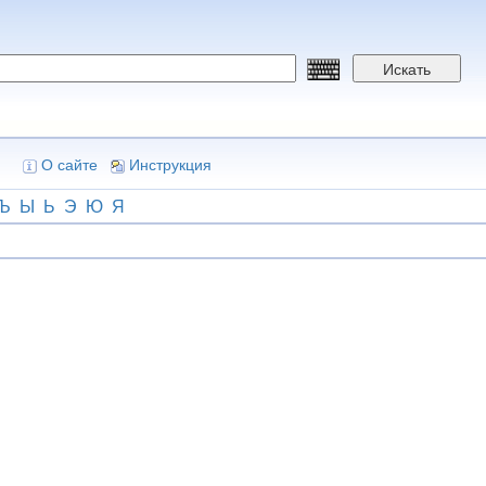
Искать
О сайте
Инструкция
Ъ
Ы
Ь
Э
Ю
Я