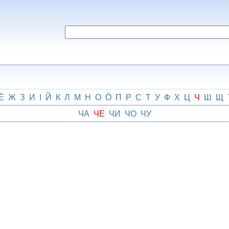
Ё
Ж
З
И
І
Й
К
Л
М
Н
О
Ӧ
П
Р
С
Т
У
Ф
Х
Ц
Ч
Ш
Щ
ЧА
ЧЕ
ЧИ
ЧО
ЧУ