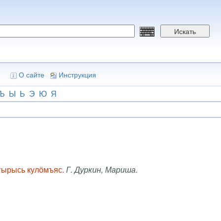
Искать
О сайте
Инструкция
Ъ
Ы
Ь
Э
Ю
Я
-гырысь кулӧмъяс.
Г. Дуркин, Мариша.