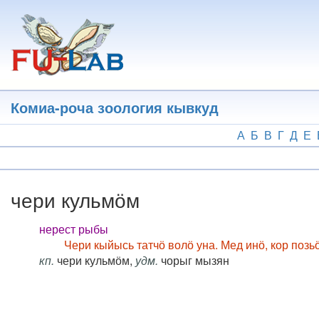
Перейти
к
основному
содержанию
Комиа-роча зоология кывкуд
А
Б
В
Г
Д
Е
чери кульмӧм
нерест рыбы
Чери кыйысь татчӧ волӧ уна. Мед инӧ, кор поз
кп.
чери кульмӧм,
удм.
чорыг мызян