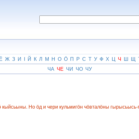
Ё
Ж
З
И
І
Й
К
Л
М
Н
О
Ӧ
П
Р
С
Т
У
Ф
Х
Ц
Ч
Ш
Щ
ЧА
ЧЕ
ЧИ
ЧО
ЧУ
ьӧ кыйсьыны. Но ӧд и чери кульмигӧн чӧвталӧны гырысьысь