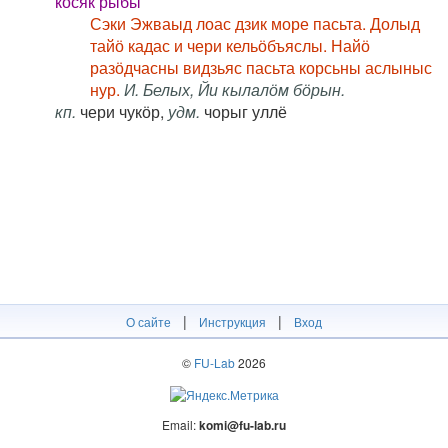
косяк рыбы
Сэки Эжваыд лоас дзик море пасьта. Долыд
тайӧ кадас и чери кельӧбъяслы. Найӧ
разӧдчасны видзьяс пасьта корсьны аслыныс
нур.
И. Белых, Йи кылалӧм бӧрын.
кп.
чери чукӧр,
удм.
чорыг уллё
|
|
О сайте
Инструкция
Вход
©
FU-Lab
2026
Email:
komi@fu-lab.ru