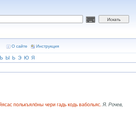
Искать
О сайте
Инструкция
Ъ
Ы
Ь
Э
Ю
Я
йясас полькъялӧны чери гадь кодь вабольяс.
Я. Рочев,