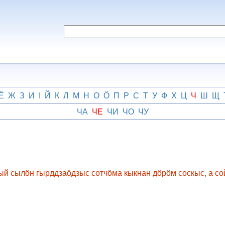
Ё
Ж
З
И
І
Й
К
Л
М
Н
О
Ӧ
П
Р
С
Т
У
Ф
Х
Ц
Ч
Ш
Щ
ЧА
ЧЕ
ЧИ
ЧО
ЧУ
й сылӧн гырддзаӧдзыс сотчӧма кыкнан дӧрӧм соскыс, а со