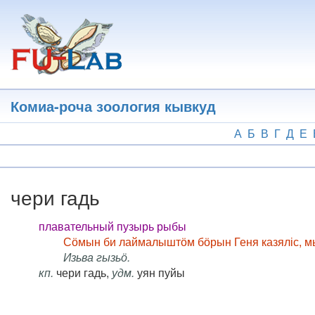
Перейти
к
основному
содержанию
Комиа-роча зоология кывкуд
А
Б
В
Г
Д
Е
чери гадь
плавательный пузырь рыбы
Сӧмын би лаймалыштӧм бӧрын Геня казяліс, мы
Изьва гызьӧ.
кп.
чери гадь,
удм.
уян пуйы