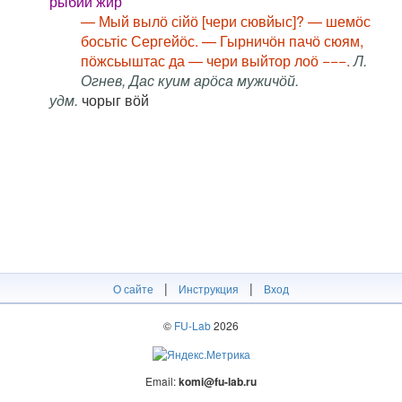
рыбий жир
— Мый вылӧ сійӧ [чери сювйыс]? — шемӧс
босьтіс Сергейӧс. — Гырничӧн пачӧ сюям,
пӧжсьыштас да — чери выйтор лоӧ −−−.
Л.
Огнев, Дас куим арӧса мужичӧй.
удм.
чорыг вӧй
|
|
О сайте
Инструкция
Вход
©
FU-Lab
2026
Email:
komi@fu-lab.ru