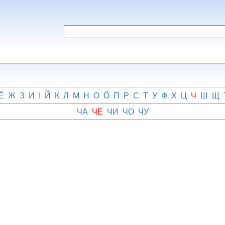
Ё
Ж
З
И
І
Й
К
Л
М
Н
О
Ӧ
П
Р
С
Т
У
Ф
Х
Ц
Ч
Ш
Щ
ЧА
ЧЕ
ЧИ
ЧО
ЧУ