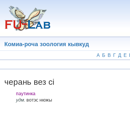
Перейти
к
основному
содержанию
Комиа-роча зоология кывкуд
А
Б
В
Г
Д
Е
черань вез сі
паутинка
удм.
вотэс нюжы