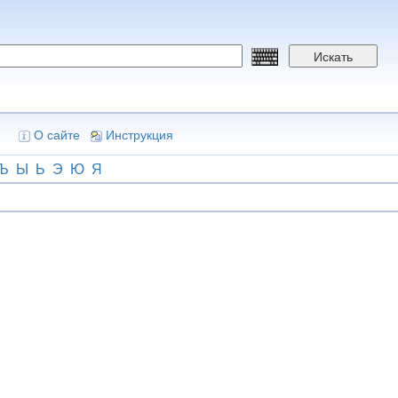
Искать
О сайте
Инструкция
Ъ
Ы
Ь
Э
Ю
Я