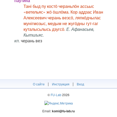
паутина
Тані быд пу костӧ чераньлӧн ассьыс
«ветельяс» жӧ ӧшлӧма. Кор аддзас Иван
Алексеевич черань везсӧ, ляпкӧдчылас
мунігмозыс, медым не жугӧдны гут-гаг
куталысьлысь дзугсӧ.
Е. Афанасьев,
Кытшъяс.
кп.
черань вез
|
|
О сайте
Инструкция
Вход
©
FU-Lab
2026
Email:
komi@fu-lab.ru