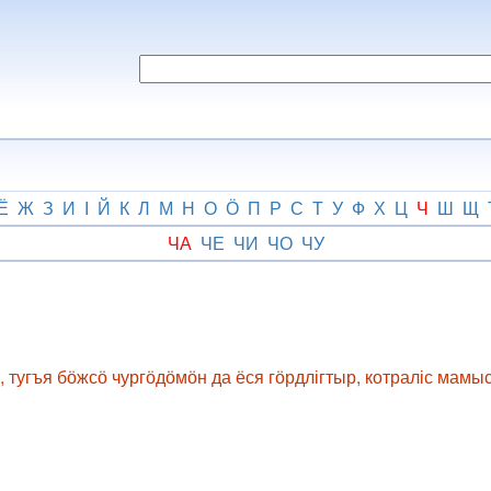
Ё
Ж
З
И
І
Й
К
Л
М
Н
О
Ӧ
П
Р
С
Т
У
Ф
Х
Ц
Ч
Ш
Щ
ЧА
ЧЕ
ЧИ
ЧО
ЧУ
угъя бӧжсӧ чургӧдӧмӧн да ёся гӧрдлігтыр, котраліс мамыс 