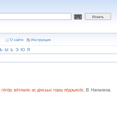
Искать
О сайте
Инструкция
Ъ
Ы
Ь
Э
Ю
Я
гӧгӧр, вӧтлаліс ас дінсьыс горш лӧдзьясӧс.
В. Напалков,