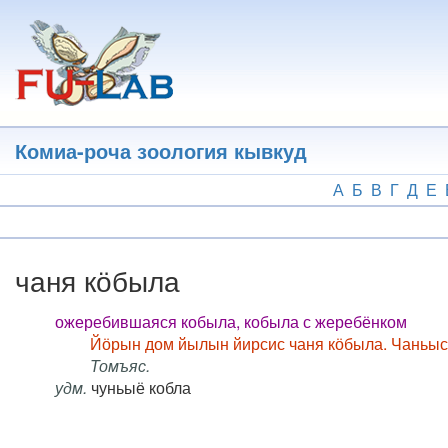
Перейти
к
основному
содержанию
Комиа-роча зоология кывкуд
А
Б
В
Г
Д
Е
чаня кӧбыла
ожеребившаяся кобыла, кобыла с жеребёнком
Йӧрын дом йылын йирсис чаня кӧбыла. Чаньыс, т
Томъяс.
удм.
чуньыё кобла