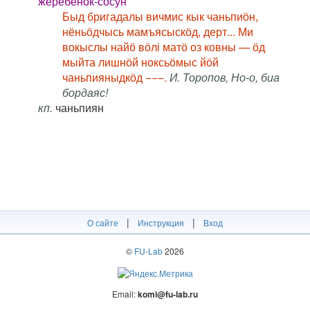
жеребёнок-сосун
Быд бригадалы вичмис кык чаньпиӧн,
нёньӧдчысь мамъясыскӧд, дерт... Ми
вокыслы найӧ вӧлі матӧ оз ковны — ӧд
мыйта лишнӧй ноксьӧмыс йӧй
чаньпияныдкӧд −−−.
И. Торопов, Но-о, биа
бордаяс!
кп.
чаньпиян
|
|
О сайте
Инструкция
Вход
©
FU-Lab
2026
Email:
komi@fu-lab.ru