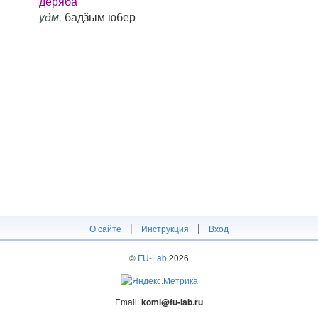
деряба
удм.
бадӟым юбер
|
|
О сайте
Инструкция
Вход
©
FU-Lab
2026
Email:
komi@fu-lab.ru