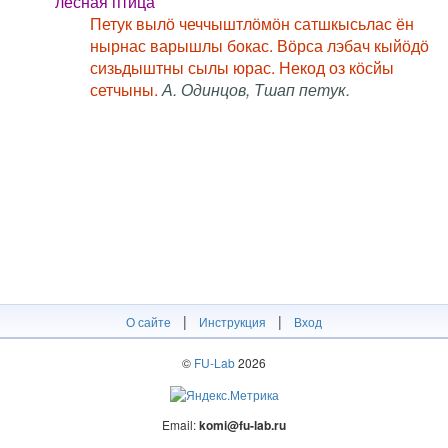
лесная птица
Петук вылӧ чеччыштлӧмӧн сатшкысьлас ён
нырнас варышлы бокас. Вӧрса лэбач кыйӧдӧ
сизьдыштны сылы юрас. Некод оз кӧсйы
сетчыны.
А. Одинцов, Тшап петук.
|
|
О сайте
Инструкция
Вход
©
FU-Lab
2026
Email:
komi@fu-lab.ru