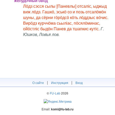
желудочный овод
Лӧдз сэсся сылы [Паневлы] отсаліс, ыджыд
виж лӧдз. Гашкӧ, эськӧ оз и позь отсалӧмӧн
шуны, да сёрни гӧрӧдсӧ кӧть лӧддзыс вӧчис.
Вирӧдз курччӧма сьыліас, пӧсялӧминас,
ойӧстліс быдӧн Панев да тшапкис-кутіс.
Г.
Юшков, Ловъя лов.
|
|
О сайте
Инструкция
Вход
©
FU-Lab
2026
Email:
komi@fu-lab.ru