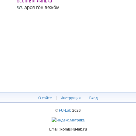
осенняя линька
кп.
арся гӧн вежӧм
|
|
О сайте
Инструкция
Вход
©
FU-Lab
2026
Email:
komi@fu-lab.ru