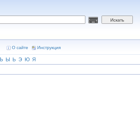
Искать
О сайте
Инструкция
Ъ
Ы
Ь
Э
Ю
Я