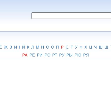
Ё
Ж
З
И
І
Й
К
Л
М
Н
О
Ӧ
П
Р
С
Т
У
Ф
Х
Ц
Ч
Ш
Щ
РА
РЕ
РИ
РО
РТ
РУ
РЫ
РЮ
РЯ