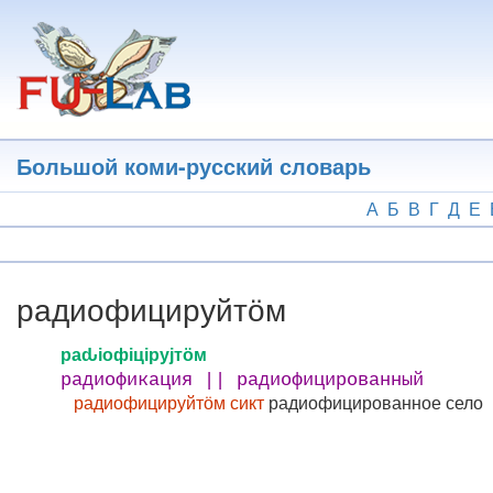
Перейти
к
основному
содержанию
Большой коми-русский словарь
А
Б
В
Г
Д
Е
радиофицируйтӧм
раԃіофіцірујтӧм
радиофикация || радиофицированный
радиофицируйтӧм сикт
радиофицированное село