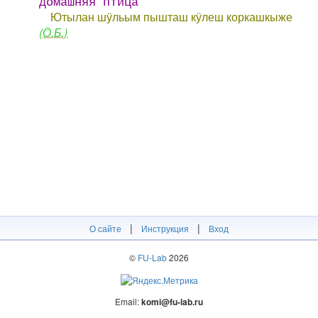
домашняя птица
Ютылан шӱльым пышташ кӱлеш коркашкыже
(Ӧ.Б.)
|
|
О сайте
Инструкция
Вход
©
FU-Lab
2026
Email:
komi@fu-lab.ru