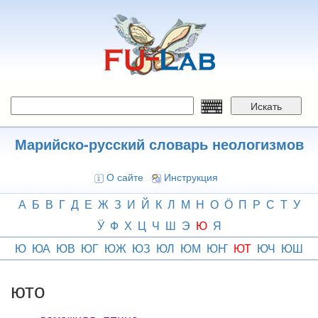
Перейти
к
основному
содержанию
Искать
Марийско-русский словарь неологизмов
О сайте
Инструкция
А
Б
В
Г
Д
Е
Ж
З
И
Й
К
Л
М
Н
О
Ӧ
П
Р
С
Т
У
Ӱ
Ф
Х
Ц
Ч
Ш
Э
Ю
Я
Ю
ЮА
ЮВ
ЮГ
ЮЖ
ЮЗ
ЮЛ
ЮМ
ЮҤ
ЮТ
ЮЧ
ЮШ
юто