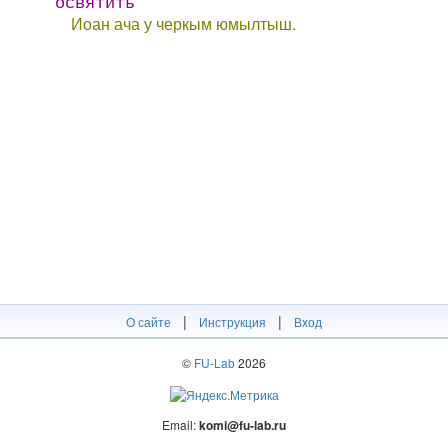
освятить
Иоан ача у черкым юмылтыш.
|
|
О сайте
Инструкция
Вход
©
FU-Lab
2026
Email:
komi@fu-lab.ru