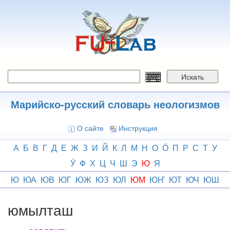
Перейти
к
основному
содержанию
Искать
Марийско-русский словарь неологизмов
О сайте
Инструкция
А
Б
В
Г
Д
Е
Ж
З
И
Й
К
Л
М
Н
О
Ӧ
П
Р
С
Т
У
Ӱ
Ф
Х
Ц
Ч
Ш
Э
Ю
Я
Ю
ЮА
ЮВ
ЮГ
ЮЖ
ЮЗ
ЮЛ
ЮМ
ЮҤ
ЮТ
ЮЧ
ЮШ
юмылташ