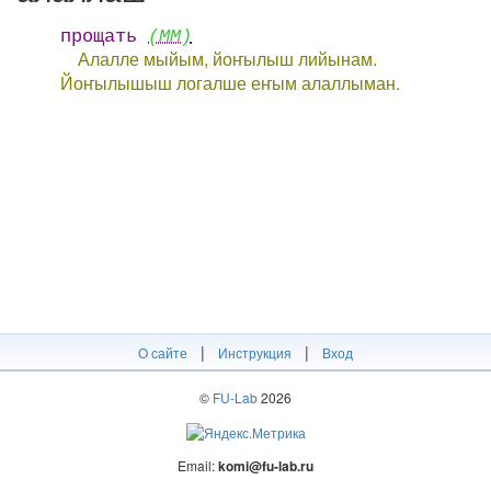
прощать
(ММ)
Алалле мыйым, йоҥылыш лийынам.
Йоҥылышыш логалше еҥым алаллыман.
|
|
О сайте
Инструкция
Вход
©
FU-Lab
2026
Email:
komi@fu-lab.ru