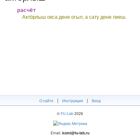
расчёт
Актӧрлыш окса дене огыл, а сату дене лиеш.
|
|
О сайте
Инструкция
Вход
©
FU-Lab
2026
Email:
komi@fu-lab.ru