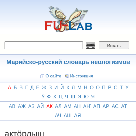
Перейти
к
основному
содержанию
Искать
Марийско-русский словарь неологизмов
О сайте
Инструкция
А
Б
В
Г
Д
Е
Ж
З
И
Й
К
Л
М
Н
О
Ӧ
П
Р
С
Т
У
Ӱ
Ф
Х
Ц
Ч
Ш
Э
Ю
Я
АВ
АЖ
АЗ
АЙ
АК
АЛ
АМ
АН
АҤ
АП
АР
АС
АТ
АЧ
АШ
АЯ
актӧрлыш