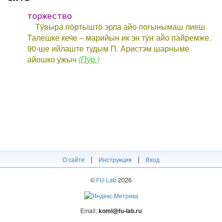
торжество
Тӱвыра пӧртыштӧ эрла айо погынымаш лиеш.
Талешке кече ‒ марийын ик эн тӱҥ айо пайремже.
90-ше ийлаште тудым П. Аристэм шарныме
айошко ӱжыч
(Пӱр.)
|
|
О сайте
Инструкция
Вход
©
FU-Lab
2026
Email:
komi@fu-lab.ru