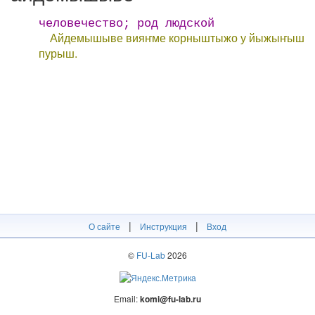
человечество; род людской
Айдемышыве вияҥме корныштыжо у йыжыҥыш
пурыш.
|
|
О сайте
Инструкция
Вход
©
FU-Lab
2026
Email:
komi@fu-lab.ru