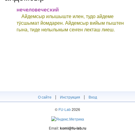
нечеловеческий
Айдемсыр илышыште илен, тудо айдеме
тӱсшымат йомдарен. Айдемсыр вийым пыштен
гына, тиде нелылыкым сеҥен лекташ лиеш.
|
|
О сайте
Инструкция
Вход
©
FU-Lab
2026
Email:
komi@fu-lab.ru