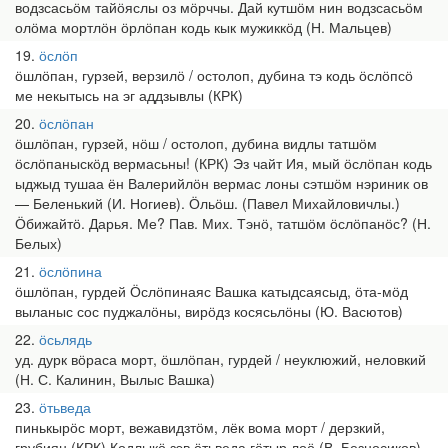
водзсасьӧм тайӧяслы оз мӧрччы. Дай кутшӧм нин водзсасьӧм
олӧма мортлӧн ӧрлӧпан кодь кык мужиккӧд (Н. Мальцев)
19
ӧслӧп
ӧшлӧпан, гурзей, верзилӧ / остолоп, дубина тэ кодь ӧслӧпсӧ
ме некытысь на эг аддзывлы (КРК)
20
ӧслӧпан
ӧшлӧпан, гурзей, нӧш / остолоп, дубина видлы татшӧм
ӧслӧпаныскӧд вермасьны! (КРК) Эз чайт Ия, мый ӧслӧпан кодь
ыджыд тушаа ён Валерийлӧн вермас лоны сэтшӧм нэриник ов
— Беленький (И. Ногиев). Ӧльӧш. (Павел Михайловичлы.)
Ӧбижайтӧ. Дарья. Ме? Пав. Мих. Тэнӧ, татшӧм ӧслӧпанӧс? (Н.
Белых)
21
ӧслӧпина
ӧшлӧпан, гурдей Ӧслӧпинаяс Вашка катыдсаясыд, ӧта-мӧд
выланыс сос пуджалӧны, вирӧдз косясьлӧны (Ю. Васютов)
22
ӧсьлядь
уд. дурк вӧраса морт, ӧшлӧпан, гурдей / неуклюжий, неловкий
(Н. С. Калинин, Вылыс Вашка)
23
ӧтьведа
пинькырӧс морт, вежавидзтӧм, лёк вома морт / дерзкий,
грубиян (КРК) Кодлыкӧ зэв ӧтьведа гӧтыр лоӧ (В. Безносиков)