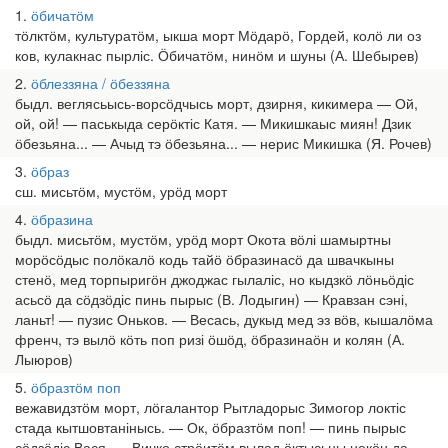
1
ӧбичатӧм
тӧлктӧм, культуратӧм, ыкша морт Мӧдарӧ, Гордей, колӧ ли оз
ков, кулакнас пырліс. Ӧбичатӧм, нинӧм и шуны (А. Шебырев)
2
ӧблеззяна / ӧбеззяна
быдл. веглясьысь-ворсӧдчысь морт, дзирня, кикимера — Ой,
ой, ой! — паськыда серӧктіс Катя. — Микишкаыс миян! Дзик
ӧбезьяна... — Ачыд тэ ӧбезьяна... — нерис Микишка (Я. Рочев)
3
ӧбраз
сш. мисьтӧм, мустӧм, урӧд морт
4
ӧбразина
быдл. мисьтӧм, мустӧм, урӧд морт Окота вӧлі шамыртны
морӧсӧдыс полӧкалӧ кодь тайӧ ӧбразинасӧ да швачкыны
стенӧ, мед торпыригӧн джоджас гылаліс, но кыдзкӧ лӧньӧдіс
асьсӧ да сӧдзӧдіс пинь пырыс (В. Лодыгин) — Кравзан сэні,
ланьт! — пузис Оньков. — Весась, дукыд мед эз вӧв, кышалӧма
френч, тэ вылӧ кӧть поп ризі ӧшӧд, ӧбразинаӧн и колян (А.
Лыюров)
5
ӧбразтӧм поп
вежавидзтӧм морт, лӧгалантор Рытладорыс Зимогор локтіс
стада кытшовтанінысь. — Ок, ӧбразтӧм поп! — пинь пырыс
сӧдзӧдіс Вася. — Вичко стрӧитӧм вылад ӧктысьны некӧн да