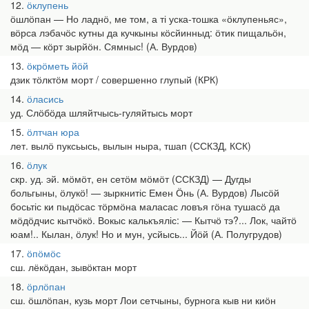
12
ӧклупень
ӧшлӧпан — Но ладнӧ, ме том, а ті уска-тошка «ӧклупеньяс»,
вӧрса лэбачӧс кутны да кучкыны кӧсйинныд: ӧтик пищальӧн,
мӧд — кӧрт зырйӧн. Сямныс! (А. Вурдов)
13
ӧкрӧметь йӧй
дзик тӧлктӧм морт / совершенно глупый (КРК)
14
ӧласись
уд. Слӧбӧда шляйтчысь-гуляйтысь морт
15
ӧлтчан юра
лет. вылӧ пуксьысь, вылын ныра, тшап (ССКЗД, КСК)
16
ӧлук
скр. уд. эй. мӧмӧт, ен сетӧм мӧмӧт (ССКЗД) — Дугды
больгыны, ӧлукӧ! — зыркнитіс Емен Ӧнь (А. Вурдов) Лысӧй
босьтіс ки пыдӧсас тӧрмӧна маласас ловъя гӧна тушасӧ да
мӧдӧдчис кытчӧкӧ. Вокыс калькъяліс: — Кытчӧ тэ?... Лок, чайтӧ
юам!.. Кылан, ӧлук! Но и мун, усйысь... Йӧй (А. Полугрудов)
17
ӧпӧмӧс
сш. лёкӧдан, зывӧктан морт
18
ӧрлӧпан
сш. ӧшлӧпан, кузь морт Лои сетчыны, бурнога кыв ни киӧн