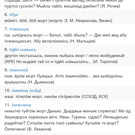
пуртсӧ гусялін? Мыйла тайӧс мешӧкад дзебин? (Я. Рочев)
6
ӧбук
мӧмӧт, йӧй, бӧб морт (юӧртіс Э. М. Некрасова, Визин)
7
ӧгманщик
сш. ылӧдчысь морт — Батьӧ, тайӧ збыль? — Дак миӧ вед абу
ӧгманщикъяс. Абу велалӧмаӧсь (Н. Мальцев)
8
ӧдйӧ ыззьысь
другӧн пестысьысь, кокниа лыбысь морт / легко возбудимый
(КРК) Но кыдзкӧ тай со и ӧдйӧ ыззьысьӧсь... (И. Торопов)
9
ӧкаяннӧй
пеж, ёрӧм морт Лукерья. Аттӧ ӧкаяннӧйяс... век кыйӧдчӧны
крукыштны (Н. Дьяконов)
10
ӧкемеза (койд)
изьв. тӧлктӧм морт, нинӧм гӧгӧрвотӧм (ССКЗД, КСК)
11
ӧключина
некытчӧ туйтӧм морт Данько. Дырджык меным служитас! Ме ӧд
берегдорса охранаын вӧлі. Иван. Гурина, сідзкӧ? Ляпкыдінъяс
радейтан? Сэтшӧм окота тэнӧ сувйыны! Кутшӧм тэ морт?
Ӧключина! (В. Леканов)