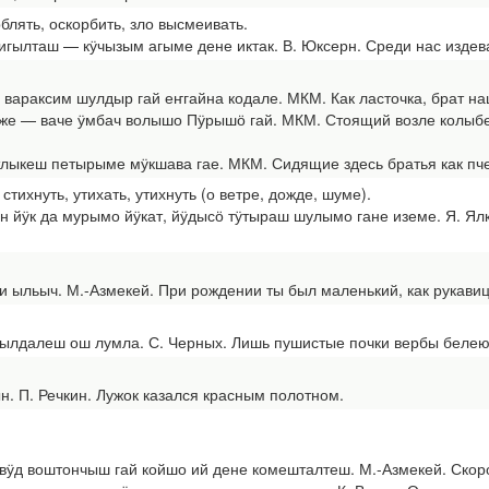
блять, оскорбить, зло высмеивать.
лташ — кӱчызым агыме дене иктак. В. Юксерн. Среди нас издева
араксим шулдыр гай еҥгайна кодале. МКМ. Как ласточка, брат наш
 — ваче ӱмбач волышо Пӱрышӧ гай. МКМ. Стоящий возле колыбели
кеш петырыме мӱкшава гае. МКМ. Сидящие здесь братья как пчел
 стихнуть, утихать, утихнуть (о ветре, дожде, шуме).
ӱк да мурымо йӱкат, йӱдысӧ тӱтыраш шулымо гане иземе. Я. Ялкай
ыльыч. М.-Азмекей. При рождении ты был маленький, как рукавиц
далеш ош лумла. С. Черных. Лишь пушистые почки вербы белеют,
 П. Речкин. Лужок казался красным полотном.
д воштончыш гай койшо ий дене комешталтеш. М.-Азмекей. Скоро 