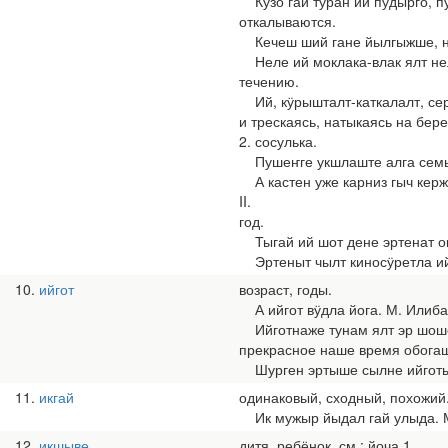
Кӱзӧ гай тӱран ий пудырго, пу
откалываются.
Кечеш ший гане йылгыжше, ниг
Неле ий моклака-влак ялт нел
течению.
Ий, кӱрышталт-каткалалт, сер
и трескаясь, натыкаясь на бере
2. сосулька.
Пушеҥге укшлаште алга семын 
А кастен уже карниз гыч кержа
II.
год.
Тыгай ий шот дене эртенат ок 
Эртеныт чылт киносӱретла ий-
10
ийгот
возраст, годы.
А ийгот вӱдла йога. М. Илибае
Ийготнаже тунам ялт эр шошо 
прекрасное наше время обога
Шурген эртыше сылне ийготым
11
икгай
одинаковый, сходный, похожий
Ик мужыр йыдал гай улыда. М.
12
икшыве
дитя, ребёнок. см.: йоча 1.