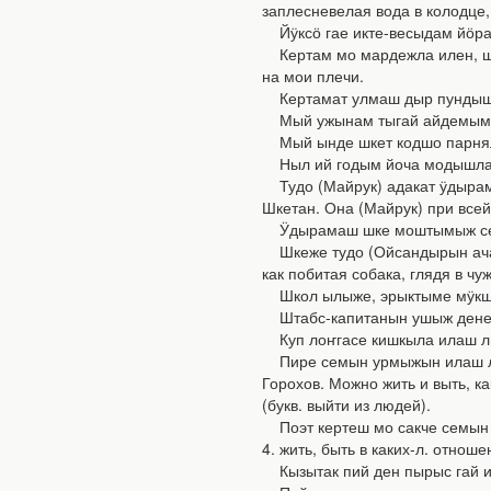
заплесневелая вода в колодце,
Йӱксӧ гае икте-весыдам йӧрате
Кертам мо мардежла илен, шон
на мои плечи.
Кертамат улмаш дыр пундышла 
Мый ужынам тыгай айдемым — ш
Мый ынде шкет кодшо парняла 
Ныл ий годым йоча модышла ар
Тудо (Майрук) адакат ӱдырам
Шкетан. Она (Майрук) при всей 
Ӱдырамаш шке моштымыж семын 
Шкеже тудо (Ойсандырын ачаже
как побитая собака, глядя в чуж
Школ ылыже, эрыктыме мӱкш о
Штабс-капитанын ушыж дене ма
Куп лоҥгасе кишкыла илаш лие
Пире семын урмыжын илаш ли
Горохов. Можно жить и выть, ка
(букв. выйти из людей).
Поэт кертеш мо сакче семын ил
4. жить, быть в каких-л. отноше
Кызытак пий ден пырыс гай ила