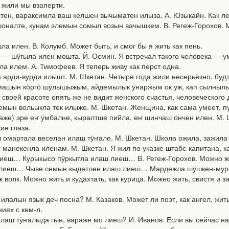
 жили мы взаперти.
н, вараксимла ваш келшен вычыматен илыза. А. Юзыкайн. Как лебе
алте, кунам элемын сомыл возын вачышкем. В. Регеж-Горохов. Могу
илен. В. Колумб. Может быть, и смог бы я жить как пень.
ӱгыла илен мошта. Й. Осмин. Я встречал такого человека — уме
илем. А. Тимофеев. Я теперь живу как перст одна.
ди-вурди илышт. М. Шкетан. Четыре года жили несерьёзно, будто
ашын кӧргӧ шӱлышыжым, айдемылык ӱнаржым ок уж, кап сылнылык 
своей красоте опять же не видит женского счастья, человеческого д
вольыкла тек илыже. М. Шкетан. Женщина, как сама умеет, пуст
) эре еҥ ӱмбалне, кыралтше пийла, еҥ шинчаш ончен илен. М. Шк
ие глаза.
мартала веселан илаш тӱҥале. М. Шкетан. Школа ожила, зажила 
некенла иленам. М. Шкетан. Я жил по указке штабс-капитана, ка
ш… Курыкысо пӱркытла илаш лиеш… В. Регеж-Горохов. Можно жить,
еш… Чыве семын кыдетлен илаш лиеш… Мардежла шӱшкен-мурен и
к волк. Можно жить и кудахтать, как курица. Можно жить, свистя и 
алын язык деч посна? М. Казаков. Может ли поэт, как ангел, жить
ниях с кем-л.
ш тӱҥалыда гын, вараже мо лиеш? И. Иванов. Если вы сейчас начн