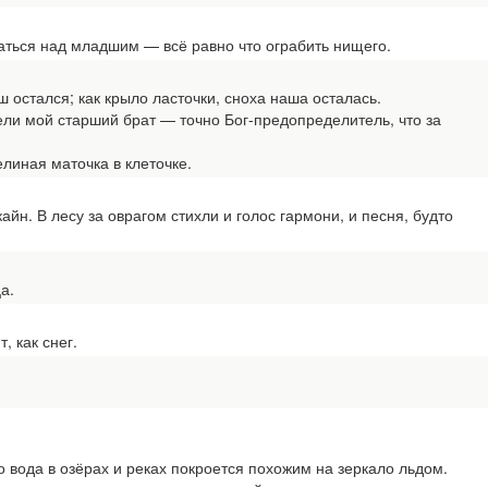
ться над младшим — всё равно что ограбить нищего.
 остался; как крыло ласточки, сноха наша осталась.
 мой старший брат — точно Бог-предопределитель, что за
иная маточка в клеточке.
н. В лесу за оврагом стихли и голос гармони, и песня, будто
а.
 как снег.
вода в озёрах и реках покроется похожим на зеркало льдом.