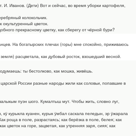
И. Иванов. (Дети) Вот и сейчас, во время уборки картофеля,
ребряный колокольчик.
к окультуренный цветок.
ного прекрасному цветку, как сберегу от чёрной бури?
цев. На богатырских плечах (горы) мне спокойно, приживаюсь
мля) расцветала, как дубовый росток, взошедший весной.
думаешь: ты бестолково, как мошка, живёшь.
царской России разные народы жили как соловьи, попавшие в
лыкым пуэн шого. Кумалтыш мут. Чтобы жить, словно луг,
кӱ курыкла куанен, курык ӱмбал саскала пеледын, эр ӱжарала
 роща в поле, разрастаясь; как берёзка в поле, белея; как
ак цветок на горе, зацветая, как утренняя заря, сияя; как