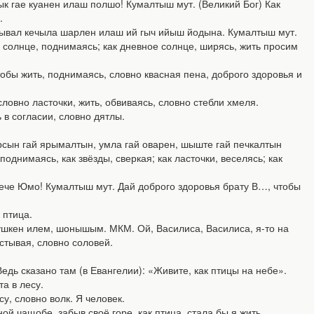
 гае куанен илаш полшо! Кумалтыш мут. (Великий Бог) Как
.
ечывал кечыла шарлен илаш ий гыч ийыш йодына. Кумалтыш мут.
нее солнце, поднимаясь; как дневное солнце, ширясь, жить просим
ы жить, поднимаясь, словно квасная пена, доброго здоровья и
но ласточки, жить, обвиваясь, словно стебли хмеля.
в согласии, словно дятлы.
рсын гай ярымалтын, умла гай оварен, шыште гай печкалтын
однимаясь, как звёзды, сверкая; как ласточки, веселясь; как
че Юмо! Кумалтыш мут. Дай доброго здоровья брату В…, чтобы
 птица.
ен илем, шонышым. МКМ. Ой, Василиса, Василиса, я-то на
истывая, словно соловей.
 сказано там (в Евангелии): «Живите, как птицы на небе».
а в лесу.
, словно волк. Я человек.
 чащобе, забыв своё горе, как птица, стала бы я жить.