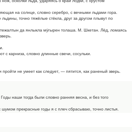
нож, осколки льда, ударяясь о край лодки, с хрустом
ющая на солнце, словно серебро, с вечными льдами гора.
льдины, точно тяжёлые стёкла, друг за другом плывут по
тежалтын да янлыкла мӱгырен толаша. М. Шкетан. Лёд, ломаясь
зверь.
и.
т с карниза, словно длинные свечи, сосульки.
пройти не умеет как следует, — пятится, как раненый зверь.
оды наши тогда были словно ранняя весна, и без того
умом прекрасные годы я с плеч сбрасываю, точно листья.