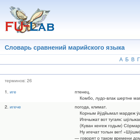
Перейти
к
основному
содержанию
Словарь сравнений марийского языка
А
Б
В
Г
терминов:
26
1
иге
птенец.
Комбо, лудо-влак шертне мама 
2
игече
погода, климат.
Корным йӱдйымал мардеж ӱштеш,
Игечыжат вот тугаяк: шӱлыкан,
(Куван кеҥеж годым) Сӧрмарийл
Ну игечат толын вет! «Шӱшмӧ 
— говорят о таком времени дом