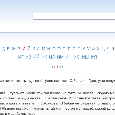
Д
Е
Ж
З
И
Й
К
Л
М
Н
О
Ӧ
П
Р
С
Т
У
Ӱ
Ф
Х
Ц
Ч
ИГ
ИЗ
ИЙ
ИК
ИЛ
ИМ
ИН
ИС
ИШ
ИЯ
<<
1
>>
гае игыштым вӱдышкӧ вӱден наҥгаят. С. Чавайн. Гуси, утки ведут
 тӱргыкта, игече той гай йӱштӧ, йоҥгата. М. Шкетан. Дорогу метё
 ойганыше айдеме гае! Ю. Артамонов. И погода вот такая: как гр
а шога ялт игече. Г. Сабанцев. (В бабье лето) День (погода) сто
ӱй дене иктак», — маныт тыгай жап нерген мӧҥгыштӧ, марий кунде
а, в марийском крае.