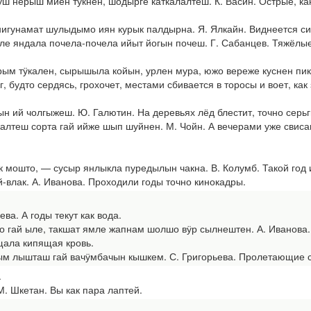
ш нерыш миен тӱкнен, шодырге каткалалтеш. К. Васин. Острые, как 
унамат шулыдымо иян курык палдырна. Я. Ялкайн. Виднеется сия
е яндала почела-почела ийыт йогын почеш. Г. Сабанцев. Тяжёлые 
ым тӱкален, сырышыла койын, урлен мура, южо вереже куснен пик
г, будто сердясь, грохочет, местами сбивается в торосы и воет, как 
ий чолгыжеш. Ю. Галютин. На деревьях лёд блестит, точно серьг
лтеш сорта гай ийже шып шуйнен. М. Чойн. А вечерами уже свисаю
мошто, — сусыр янлыкла пуредылын чакна. В. Колумб. Такой год и 
влак. А. Иванова. Проходили годы точно кинокадры.
ва. А годы текут как вода.
гай ыле, такшат ямле жапнам шолшо вӱр сылнештен. А. Иванова. Г
щала кипящая кровь.
 лышташ гай вачӱмбачын кышкем. С. Григорьева. Пролетающие с ш
.
 Шкетан. Вы как пара лаптей.