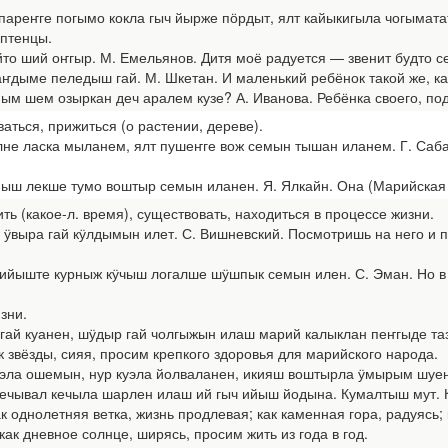
реҥге погымо кокла гыч йырже пӧрдыт, ялт кайыкигыла чогыматат. 
 птенцы.
ший оҥгыр. М. Емельянов. Дитя моё радуется — звенит будто се
ҥдыме пеледыш гай. М. Шкетан. И маленький ребёнок такой же, ка
шем озыркан деч аралем кузе? А. Иванова. Ребёнка своего, подоб
аться, прижиться (о растении, дереве).
 ласка мыланем, ялт пушеҥге вож семын тышан иланем. Г. Сабан
лекше тумо воштыр семын иланен. Я. Ялкайн. Она (Марийская зе
жить (какое-л. время), существовать, находиться в процессе жизни.
выра гай кӱлдымын илет. С. Вишневский. Посмотришь на него и по
йыште курныж кӱчыш логалше шӱшпык семын илен. С. Эман. Но в 
изни.
ай куанен, шӱдыр гай чолгыжын илаш марий калыклан пеҥгыде таза
ак звёзды, сияя, просим крепкого здоровья для марийского народа.
эла ошемын, нур куэла йолваланен, икияш воштырла ӱмырым шуен, 
кечывал кечыла шарлен илаш ий гыч ийыш йодына. Кумалтыш мут. Как
к однолетняя ветка, жизнь продлевая; как каменная гора, радуясь; к
ак дневное солнце, ширясь, просим жить из года в год.