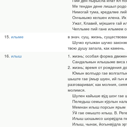
Пий ден пырысла илат ял пошку
Ме тендан дене лишыл родо га
Нимогай тума, кредалме лийын
Ончыкыжо келшен илена. Ик еш
Ужат, Клавий, мӱкшиге гай илы
Чеплыме пий гане илымем огеш
15
илыме
в знач. сущ. жизнь, существова
Шучко кугыжан шучко законжо 
твою душу запала, как камень.
16
илыш
1. жизнь; особая форма движе
Сандалыкын илышыже виса гай 
2. жизнь; время от рождения до
Юмын волгыдо гае волгалтын, э
шыште гае ӱмыр шуен, ий гыч и
разговаривая; как молния, сияя
молимся.
Шулен кайыше вӱд шоҥ гае шу
Пеледыш семын кӱрлын налын, 
Мемнан илыш порсын ярым гай,
Ӱй гае омышто илыш. В. Регеж
Илыш шошымсо шорвӱдла пеш в
Илыш, чынак, йогынвӱдла эрта