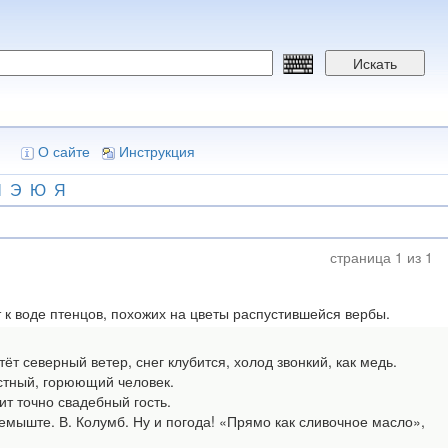
Искать
О сайте
Инструкция
Ш
Э
Ю
Я
страница 1 из 1
 к воде птенцов, похожих на цветы распустившейся вербы.
т северный ветер, снег клубится, холод звонкий, как медь.
устный, горюющий человек.
ит точно свадебный гость.
мыште. В. Колумб. Ну и погода! «Прямо как сливочное масло»,