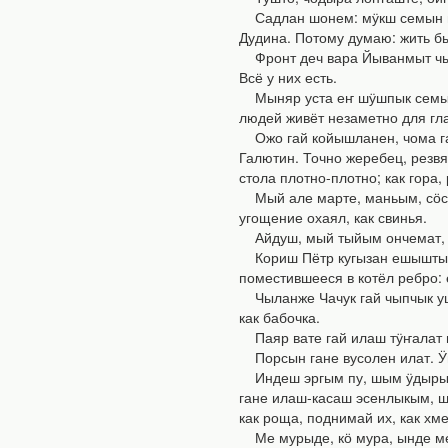
Садлан шонем: мӱкш семын ил
Дудина. Потому думаю: жить бы
Фронт деч вара Йыванмыт чылт
Всё у них есть.
Мыняр уста еҥ шӱшпык семын ш
людей живёт незаметно для гл
Ожо гай койышланен, чома гае
Галютин. Точно жеребец, резвяс
стола плотно-плотно; как гора,
Мый але марте, маньым, сӧсна
угощение охаял, как свинья.
Айдуш, мый тыйым ончемат, йӧр
Кориш Пётр кугызан ешыштыже 
поместившееся в котёл ребро: 
Чыланже Чачук гай чыпчык уша
как бабочка.
Паяр вате гай илаш тӱҥалат ыл
Порсын гане вусолен илат. Ӱп
Индеш эргым пу, шым ӱдырым п
гане илаш-касаш эсенлыкым, шу
как роща, поднимай их, как хме
Ме мурыде, кӧ мура, ынде мемн