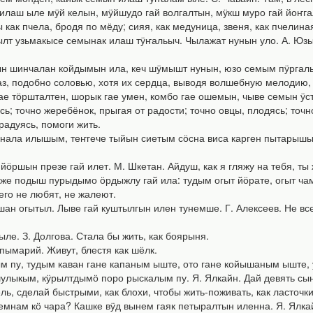
аш ыле мӱй келын, мӱйшудо гай волгалтын, мӱкш муро гай йоҥг
 как пчела, бродя по мёду; сияя, как медуница, звеня, как пчелина
 узьмакысе семынак илаш тӱҥальыч. Чылажат нунын уло. А. Юзык
инчалан койдымын ила, кеч шӱмышт нунын, юзо семым пӱргалын, 
аз, подобно соловью, хотя их сердца, выводя волшебную мелодию, 
 тӧршталтен, шорык гае умен, комбо гае ошемын, чыве семын ӱст
ь; точно жеребёнок, прыгая от радости; точно овцы, плодясь; точн
 радуясь, помоги жить.
ла илышым, теҥгече тыйын сиетым сӧсна виса карген пытарышым. М
шын презе гай илет. М. Шкетан. Айдуш, как я гляжу на тебя, ты 
подыш пурыдымо ӧрдыжлу гай ила: тудым огыт йӧрате, огыт чама
его не любят, не жалеют.
н огытыл. Лыве гай куштылгын илен тунемше. Г. Алексеев. Не все 
е. З. Долгова. Стала бы жить, как боярыня.
ымарий. Живут, блестя как шёлк.
у, тудым каван гане капаным ыште, ото гане койышаным ыште, у
лыкым, кӱрылтдымӧ поро рыскалым пу. Я. Ялкайн. Дай девять сынов
ль, сделай быстрыми, как блохи, чтобы жить-поживать, как ласточк
ам кӧ чара? Кашке вӱд вынем гаяк петыралтын иленна. Я. Ялкайн. 