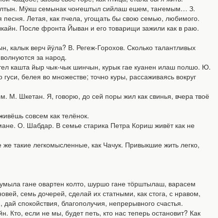
алтын. Мӱкш семынак чоҥештыл сийлаш ешем, таҥемым… З.
я песня. Летая, как пчела, угощать бы свою семью, любимого.
айн. После фронта Йыван и его товарищи зажили как в раю.
калык верч йӱла? В. Регеж-Горохов. Сколько талантливых
волнуются за народ.
ел кашта йыр чык-чык шинчын, курык гае куанен илаш полшо. Ю.
о гуси, белея во множестве; точно куры, рассаживаясь вокруг
. Шкетан. Я, говорю, до сей поры жил как свинья, вчера твоё
живёшь совсем как телёнок.
не. О. Шабдар. В семье старика Петра Кориш живёт как не
же такие легкомысленные, как Чачук. Привыкшие жить легко,
мыла гане овартен колто, шуршо гане тӧрштылаш, варасем
ей, семь дочерей, сделай их статными, как стога, с нравом,
и, дай спокойствия, благополучия, непрерывного счастья.
Кто, если не мы, будет петь, кто нас теперь остановит? Как