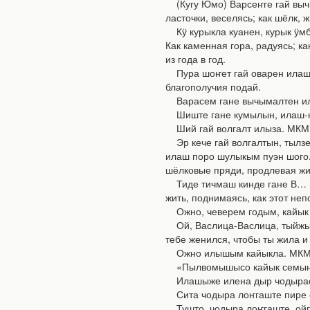
(Кугу Юмо) Варсеҥге гай вычы
ласточки, веселясь; как шёлк, 
Кӱ курыкла куанен, курык ӱмб
Как каменная гора, радуясь; ка
из года в год.
Пура шоҥет гай оварен илаш п
благополучия подай.
Варасем гане вычымалтен илаш
Шиште гане кумылын, илаш-кас
Ший гай волгалт илыза. МКМ. 
Эр кече гай волгалтын, тылзе
илаш поро шулыкым пуэн шого. К
шёлковые пряди, продлевая жизн
Тиде тичмаш кинде гане В… из
жить, поднимаясь, как этот не
Ожно, чеверем годым, кайык с
Ой, Васлица-Васлица, тыйжым
тебе женился, чтобы ты жила и 
Ожно илышым кайыкла. МКМ. 
«Пылвомышысо кайык семын илы
Илашыже илена дыр чодырасе п
Сита чодыра лоҥгаште пире сем
Тушто, чодыра лоҥгаште, ойгем