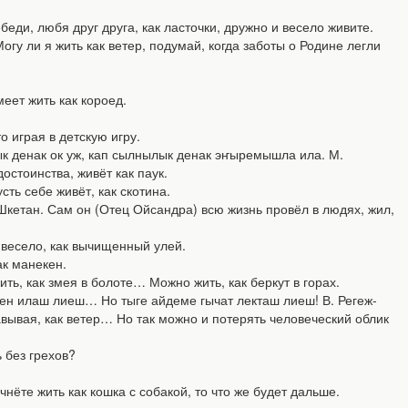
ди, любя друг друга, как ласточки, дружно и весело живите.
 ли я жить как ветер, подумай, когда заботы о Родине легли
ет жить как короед.
 играя в детскую игру.
денак ок уж, кап сылнылык денак эҥыремышла ила. М.
остоинства, живёт как паук.
ь себе живёт, как скотина.
етан. Сам он (Отец Ойсандра) всю жизнь провёл в людях, жил,
весело, как вычищенный улей.
к манекен.
 как змея в болоте… Можно жить, как беркут в горах.
лаш лиеш… Но тыге айдеме гычат лекташ лиеш! В. Регеж-
завывая, как ветер… Но так можно и потерять человеческий облик
 без грехов?
ёте жить как кошка с собакой, то что же будет дальше.