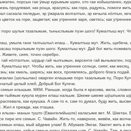
матен, порсын гае ӱмыр курымым шуен, ото гае койышланен, курык
жизнь продлевая; как роща, красуясь; как гора, радуясь, помоги жить
ал саскала пеледын, эр ӱжарала волгалтын, эр кечыла нӧлтын, к
к цветок на горе, зацветая; как утренняя заря, светясь; как утрен
оро шулык тазалыкым, тыныслыкым пуэн шого! Кумалтыш мут. Чтоб
, умыла гане талгыштыл илаш… Кумалтыш мут. Жить, щебеча, слов
аш порылыкым пуэн шого. Кумалтыш мут. Дай бог жить-поживать 
Живите, сияя, точно серебро.
 гай нӧлталтын, шӱдыр гай чылгыжын, варсеҥге гай вычыматен, по
умалтыш мут. Чтобы жить, как утреннее солнце, сияя; как месяц, п
ь; как хмель, ширясь; как воск, проявляясь, доброго блага подай.
алан (шольылан) оварген илашыже поро тазалыкым пу, Поро Куге
початый целый хлеб, Добрый Бог Кугече.
емын илышым. МКМ. Раньше, когда была я красива, жила, словно
-тыйжым кукула мурен илаш нальым. Шкеже-шкеже шӱшпыкла шӱшк
распевала, как кукушка. А сам-то я, сам-то думал, буду жить, высв
Жил я прежде, как пташка.
за» манын тушто (Евангелийыште) каласыме вет. М. Шкетан. Ведь
ире иге семын. С. Чавайн. Жить-то, наверное, живём, как волчат
ын илаш, мый айдеме улам! В. Абукаев-Эмгак. Хватит жить в лесу
 монден, кайык семын илаш тӱҥалам ыле. С. Чавайн. Там, в лесной