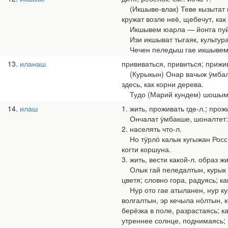
(Икшыве-влак) Теве кызытат па
кружат возле неё, щебечут, как
Икшывем юарла — йоҥга пуйто 
Изи икшыват тыгаяк, культура
Чечен пеледыш гае икшывемым 
13
иланаш
прививаться, привиться; прижив
(Курыкын) Онар вачыж ӱмбалне
здесь, как корни дерева.
Тудо (Марий кундем) шошымыш 
14
илаш
1. жить, проживать где-л.; про
Ончалат ӱмбакше, шоналтет: ӱ
2. населять что-л.
Но тӱрлӧ калык кугыжан Росси
когти коршуна.
3. жить, вести какой-л. образ ж
Олык гай пеледалтын, курык г
цветя; словно гора, радуясь; к
Нур ото гае атыланен, нур ку
волгалтын, эр кечыла нӧлтын, 
берёзка в поле, разрастаясь; ка
утреннее солнце, поднимаясь; к