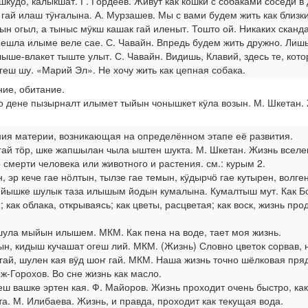
до, калыкшат. Г. Гордеев. Живут как кошки с собаками соседи в 
й илаш тӱҥалына. А. Мурзашев. Мы с вами будем жить как близки
 огыл, а тыныс мӱкш кашак гай иленыт. Тошто ой. Никаких сканда
ла илыме веле сае. С. Чавайн. Впредь будем жить дружно. Лишь 
ше-влакет тыште улыт. С. Чавайн. Видишь, Клавий, здесь те, кото
 шу. «Марий Эл». Не хочу жить как цепная собака.
ние, обитание.
дене пызырналт илымет тыйын чонышкет кӱла возын. М. Шкетан. Ж
ния материи, возникающая на определённом этапе её развития.
тӧр, шке жапшылан чыла ыштен шукта. М. Шкетан. Жизнь вселенн
 смерти человека или животного и растения. см.: курым 2.
р кече гае нӧлтын, тылзе гае темын, кӱдырчӧ гае кутырен, волге
йышке шулык таза илышым йодын кумалына. Кумалтыш мут. Как Божи
; как облака, открываясь; как цветы, расцветая; как воск, жизнь про
ла мыйын илышем. МКМ. Как пена на воде, тает моя жизнь.
кидыш кучашат огеш лий. МКМ. (Жизнь) Словно цветок сорвав, не
 шулен кая вӱд шоҥ гай. МКМ. Наша жизнь точно шёлковая прядь,
-Горохов. Во сне жизнь как масло.
ашке эртен кая. Ф. Майоров. Жизнь проходит очень быстро, как
. М. Илибаева. Жизнь, и правда, проходит как текущая вода.