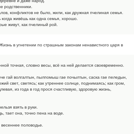
деревне и даже народ.
е родственники.
лов, конфликтов не было, жили, как дружная пчелиная семья.
когда живёшь как одна семья, хорошо.
рые живут, как пчелиный рой.
изнь в угнетении по страшным законам ненавистного царя в
ой точная, словно весы, всё на ней делается своевременно.
нче гай волгалтын, пылпомыш гае почылтын, саска гае пеледын,
й свет, светясь; как утреннее солнце, поднимаясь; как гром,
длевая, из года в год прося счастливую, здоровую жизнь,
льзя взять в руки.
 тает она, точно пена на воде.
 весеннее половодье.