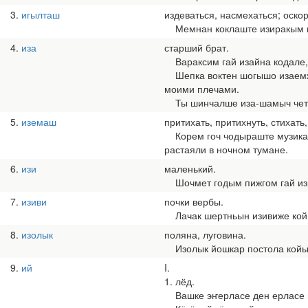
3
игылташ
издеваться, насмехаться; оскор
Мемнан коклаште изиракым игы
4
иза
старший брат.
Вараксим гай изайна кодале, в
Шепка воктен шогышо изаемже
моими плечами.
Ты шинчалше иза-шамыч четлы
5
иземаш
притихать, притихнуть, стихать,
Корем гоч чодыраште музикан й
растаяли в ночном тумане.
6
изи
маленький.
Шочмет годым пижгом гай изи 
7
изиви
почки вербы.
Лачак шертньын изивиже койыл
8
изолык
поляна, луговина.
Изолык йошкар постола койын.
9
ий
I.
1. лёд.
Вашке эҥерласе ден ерласе вӱ