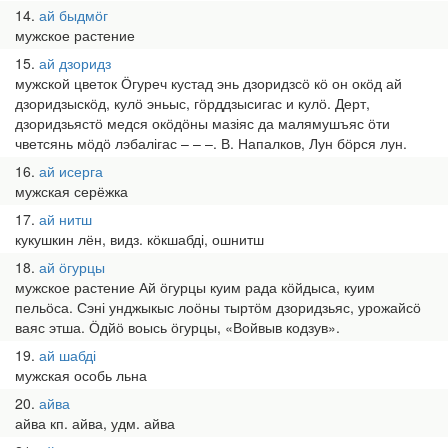
14
ай быдмӧг
мужское растение
15
ай дзоридз
мужской цветок Ӧгуреч кустад энь дзоридзсӧ кӧ он окӧд ай
дзоридзыскӧд, кулӧ эньыс, гӧрддзысигас и кулӧ. Дерт,
дзоридзьястӧ медся окӧдӧны мазіяс да малямушъяс ӧти
чветсянь мӧдӧ лэбалігас – – –. В. Напалков, Лун бӧрся лун.
16
ай исерга
мужская серёжка
17
ай нитш
кукушкин лён, видз. кӧкшабді, ошнитш
18
ай ӧгурцы
мужское растение Ай ӧгурцы куим рада кӧйдыса, куим
пельӧса. Сэні унджыкыс лоӧны тыртӧм дзоридзьяс, урожайсӧ
ваяс этша. Ӧдйӧ воысь ӧгурцы, «Войвыв кодзув».
19
ай шабді
мужская особь льна
20
айва
айва кп. айва, удм. айва