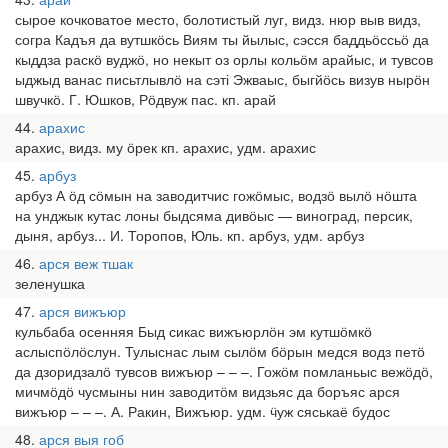
сырое кочковатое место, болотистый луг, видз. нюр выв видз,
согра Кадъя да вутшкӧсь Виям ты йылыс, сэсся баддьӧссьӧ да
кыддза раскӧ вуджӧ, но некыт оз орлы кольӧм арайыс, и тувсов
ыджыд ванас письтлывлӧ на сэті Эжваыс, быгйӧсь визув нырӧн
швучкӧ. Г. Юшков, Рӧдвуж пас. кп. арай
44
арахис
арахис, видз. му ӧрек кп. арахис, удм. арахис
45
арбуз
арбуз А ӧд сӧмын на заводитчис гожӧмыс, водзӧ вылӧ нӧшта
на унджык кутас лоны быдсяма дивӧыс — виноград, персик,
дыня, арбуз... И. Торопов, Юль. кп. арбуз, удм. арбуз
46
арся веж тшак
зеленушка
47
арся вижъюр
кульбаба осенняя Быд сикас вижъюрлӧн эм кутшӧмкӧ
аслыспӧлӧслун. Тулыснас лым сылӧм бӧрын медся водз петӧ
да дзоридзалӧ тувсов вижъюр – – –. Гожӧм помланьыс вежӧдӧ,
мичмӧдӧ чусмыны нин заводитӧм видзьяс да боръяс арся
вижъюр – – –. А. Ракин, Вижъюр. удм. ӵуж сяськаё будос
48
арся выя гоб