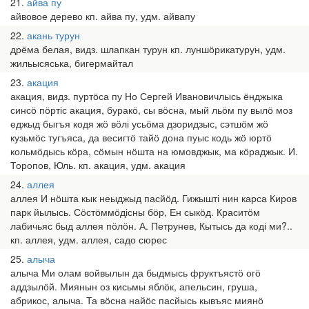
21
айва пу
айвовое дерево кп. айва пу, удм. айвапу
22
акань турун
дрёма белая, видз. шлапкан турун кп. луншӧрикатурун, удм.
жильысяська, бигермайтал
23
акация
акация, видз. пуртӧса пу Но Сергей Ивановичлысь ёнджыка
синсӧ пӧртіс акация, буракӧ, сы вӧсна, мый льӧм пу вылӧ моз
еджыд быгъя кодя жӧ вӧлі усьӧма дзоридзыс, сэтшӧм жӧ
кузьмӧс тугъяса, да весигтӧ тайӧ дона пуыс кодь жӧ юртӧ
кольмӧдысь кӧра, сӧмын нӧшта на юмовджык, ма кӧраджык. И.
Торопов, Юль. кп. акация, удм. акация
24
аллея
аллея И нӧшта кык неыджыд пасйӧд. Гижышті нин карса Киров
парк йылысь. Сӧстӧммӧдісны бӧр, Ен сыкӧд. Краситӧм
лабичьяс быд аллея пӧлӧн. А. Петрунев, Кытысь да коді ми?..
кп. аллея, удм. аллея, садо сюрес
25
алыча
алыча Ми олам войвылын да быдмысь фруктъястӧ огӧ
аддзылӧй. Миянын оз кисьмы яблӧк, апельсин, груша,
абрикос, алыча. Та вӧсна найӧс пасйысь кывъяс миянӧ