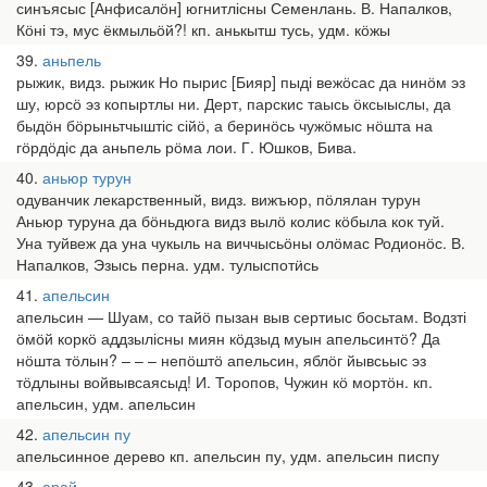
синъясыс [Анфисалӧн] югнитлісны Семенлань. В. Напалков,
Кӧні тэ, мус ёкмыльӧй?! кп. анькытш тусь, удм. кӧжы
39
аньпель
рыжик, видз. рыжик Но пырис [Бияр] пыді вежӧсас да нинӧм эз
шу, юрсӧ эз копыртлы ни. Дерт, парскис таысь ӧксыыслы, да
быдӧн бӧрыньтчыштіс сійӧ, а беринӧсь чужӧмыс нӧшта на
гӧрдӧдіс да аньпель рӧма лои. Г. Юшков, Бива.
40
аньюр турун
одуванчик лекарственный, видз. вижъюр, пӧлялан турун
Аньюр туруна да бӧньдюга видз вылӧ колис кӧбыла кок туй.
Уна туйвеж да уна чукыль на виччысьӧны олӧмас Родионӧс. В.
Напалков, Эзысь перна. удм. тулыспотӥсь
41
апельсин
апельсин — Шуам, со тайӧ пызан выв сертиыс босьтам. Водзті
ӧмӧй коркӧ аддзылісны миян кӧдзыд муын апельсинтӧ? Да
нӧшта тӧлын? – – – непӧштӧ апельсин, яблӧг йывсьыс эз
тӧдлыны войвывсаясыд! И. Торопов, Чужин кӧ мортӧн. кп.
апельсин, удм. апельсин
42
апельсин пу
апельсинное дерево кп. апельсин пу, удм. апельсин писпу
43
арай