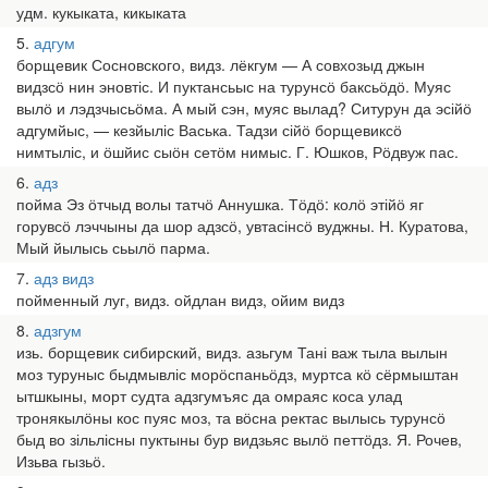
удм. кукыката, кикыката
5
адгум
борщевик Сосновского, видз. лёкгум — А совхозыд джын
видзсӧ нин эновтіс. И пуктансьыс на турунсӧ баксьӧдӧ. Муяс
вылӧ и лэдзчысьӧма. А мый сэн, муяс вылад? Ситурун да эсійӧ
адгумйыс, — кезйыліс Васька. Тадзи сійӧ борщевиксӧ
нимтыліс, и ӧшйис сыӧн сетӧм нимыс. Г. Юшков, Рӧдвуж пас.
6
адз
пойма Эз ӧтчыд волы татчӧ Аннушка. Тӧдӧ: колӧ этійӧ яг
горувсӧ лэччыны да шор адзсӧ, увтасінсӧ вуджны. Н. Куратова,
Мый йылысь сьылӧ парма.
7
адз видз
пойменный луг, видз. ойдлан видз, ойим видз
8
адзгум
изь. борщевик сибирский, видз. азьгум Тані важ тыла вылын
моз туруныс быдмывліс морӧспаньӧдз, муртса кӧ сёрмыштан
ытшкыны, морт судта адзгумъяс да омраяс коса улад
тронякылӧны кос пуяс моз, та вӧсна ректас вылысь турунсӧ
быд во зільлісны пуктыны бур видзьяс вылӧ петтӧдз. Я. Рочев,
Изьва гызьӧ.