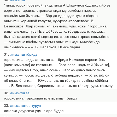
¹ вика, горох посевной, видз. вика А Шишкунов ӧддзис, сійӧ эз
вермы не гаравны странаса видз-му овмӧсын гырысь
вежсьӧмъяс йылысь. — Зӧр да ид пыдди кутам кӧдзны
анькытш, кормӧвӧй капуста, кукуруза-королеваӧс. В.
Безносиков, Жар гожӧм. кп. анькытш, удм. кӧжы ² горошина,
видз. анькытш тусь Ныв шӧйӧвошліс, гӧрддзасьліс горшыс,
быттьӧ тасасис сэтчӧ ыджыд из, сэсся вом тырнас нюмъёвтіс
— пиньясыс вӧліны пуртӧсын анькытш кодь мичаӧсь да
шыльыдӧсь – – –. В. Напалков, Эзысь перна.
31
анькытш гӧридз
гороховина, видз. анькытш за, гӧридз Нимкодя варовитӧны
[начкысьысьяс] ас костаныс. — Госа порсь кодь тай [бычӧыс],
— нимкодясьӧ Ёгор, ачыс сӧмын шарскӧ-кульӧ пемӧслысь
кучиксӧ. — Госсялас, дерт, ӧтрубнад вердігӧн. — Улыс йӧлӧн
пӧ юкталӧны и... — Юмов анькытш гӧридз нярскӧны-сёйӧны –
– –. В. Безносиков, Сорсисны. кп. анькытш гӧридз, удм. кӧжыпу
32
анькытш за
гороховина, гороховая плеть, видз. гӧридз
33
анькытшкор турун
ясколка даурская удм. сюро будос