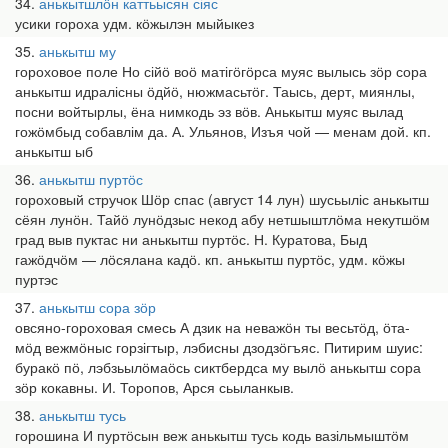
34
анькытшлӧн каттьысян сіяс
усики гороха удм. кӧжылэн мыйыкез
35
анькытш му
гороховое поле Но сійӧ воӧ матігӧгӧрса муяс вылысь зӧр сора
анькытш идралісны ӧдйӧ, нюжмасьтӧг. Таысь, дерт, миянлы,
посни войтырлы, ёна нимкодь эз вӧв. Анькытш муяс вылад
гожӧмбыд собавлім да. А. Ульянов, Изъя чой — менам дой. кп.
анькытш ыб
36
анькытш пуртӧс
гороховый стручок Шӧр спас (август 14 лун) шусьыліс анькытш
сёян лунӧн. Тайӧ лунӧдзыс некод абу нетшыштлӧма некутшӧм
град выв пуктас ни анькытш пуртӧс. Н. Куратова, Быд
гажӧдчӧм — лӧсялана кадӧ. кп. анькытш пуртӧс, удм. кӧжы
пуртэс
37
анькытш сора зӧр
овсяно-гороховая смесь А дзик на неважӧн ты весьтӧд, ӧта-
мӧд вежмӧныс горзігтыр, лэбисны дзодзӧгъяс. Питирим шуис:
буракӧ пӧ, лэбзьылӧмаӧсь сиктбердса му вылӧ анькытш сора
зӧр кокавны. И. Торопов, Арся сьыланкыв.
38
анькытш тусь
горошина И пуртӧсын веж анькытш тусь кодь вазільмыштӧм