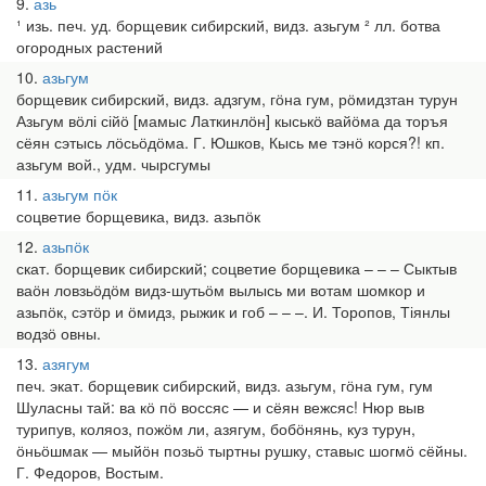
9
азь
¹ изь. печ. уд. борщевик сибирский, видз. азьгум ² лл. ботва
огородных растений
10
азьгум
борщевик сибирский, видз. адзгум, гӧна гум, рӧмидзтан турун
Азьгум вӧлі сійӧ [мамыс Латкинлӧн] кыськӧ вайӧма да торъя
сёян сэтысь лӧсьӧдӧма. Г. Юшков, Кысь ме тэнӧ корся?! кп.
азьгум вой., удм. чырсгумы
11
азьгум пӧк
соцветие борщевика, видз. азьпӧк
12
азьпӧк
скат. борщевик сибирский; соцветие борщевика – – – Сыктыв
ваӧн ловзьӧдӧм видз-шутьӧм вылысь ми вотам шомкор и
азьпӧк, сэтӧр и ӧмидз, рыжик и гоб – – –. И. Торопов, Тіянлы
водзӧ овны.
13
азягум
печ. экат. борщевик сибирский, видз. азьгум, гӧна гум, гум
Шуласны тай: ва кӧ пӧ воссяс — и сёян вежсяс! Нюр выв
турипув, коляоз, пожӧм ли, азягум, бобӧнянь, куз турун,
ӧньӧшмак — мыйӧн позьӧ тыртны рушку, ставыс шогмӧ сёйны.
Г. Федоров, Востым.