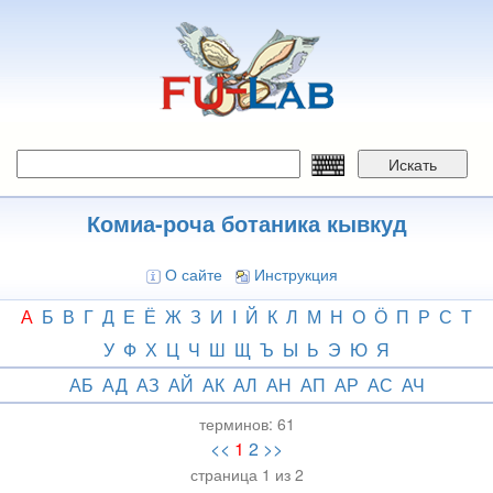
Перейти
к
основному
содержанию
Искать
Комиа-роча ботаника кывкуд
О сайте
Инструкция
А
Б
В
Г
Д
Е
Ё
Ж
З
И
І
Й
К
Л
М
Н
О
Ӧ
П
Р
С
Т
У
Ф
Х
Ц
Ч
Ш
Щ
Ъ
Ы
Ь
Э
Ю
Я
АБ
АД
АЗ
АЙ
АК
АЛ
АН
АП
АР
АС
АЧ
терминов:
61
<<
1
2
>>
страница 1 из 2