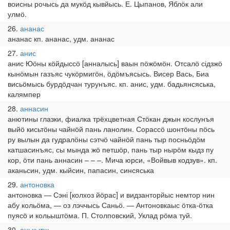
воисны рочысь да мукӧд кывйысь. Е. Цыпанов, Яблӧк али
улмӧ.
26
ананас
ананас кп. ананас, удм. ананас
27
анис
анис Юӧны кӧйдыссӧ [анналысь] ваын пӧжӧмӧн. Отсалӧ сідзжӧ
кынӧмын газъяс чукӧрмигӧн, ӧдӧмъясысь. Висер Вась, Биа
висьӧмысь бурдӧдчан турунъяс. кп. анис, удм. бадьянсяська,
калямпер
28
аннасин
анютины глазки, фиалка трёхцветная Стӧкан джын кослунъя
выйӧ кисьтӧны чайнӧй пань ланолин. Сорассӧ шонтӧны пӧсь
ру вылын да гудралӧны сэтчӧ чайнӧй пань тыр посньӧдӧм
катшасинъяс, сы мында жӧ петшӧр, пань тыр нырӧм кыдз пу
кор, ӧти пань аннасин – – –. Мича юрси, «Войвыв кодзув». кп.
аканьсин, удм. кыйсин, папасин, синсяська
29
антоновка
антоновка — Сэні [колхоз йӧрас] и видзанторйыс немтор нин
абу кольӧма, — оз лэччысь Саньӧ. — Антоновкаыс ӧтка-ӧтка
пуясӧ и кольыштӧма. П. Столповский, Уклад рӧма туй.
30
анькытш