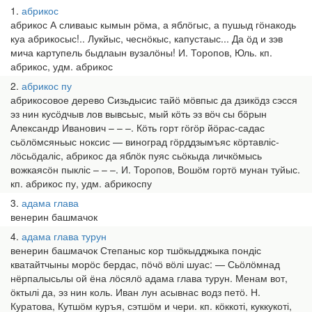
1
абрикос
абрикос А сливаыс кымын рӧма, а яблӧгыс, а пушыд гӧнакодь
куа абрикосыс!.. Лукйыс, чеснӧкыс, капустаыс... Да ӧд и зэв
мича картупель быдлаын вузалӧны! И. Торопов, Юль. кп.
абрикос, удм. абрикос
2
абрикос пу
абрикосовое дерево Сизьдысис тайӧ мӧвпыс да дзикӧдз сэсся
эз нин кусӧдчыв лов вывсьыс, мый кӧть эз вӧч сы бӧрын
Александр Иванович – – –. Кӧть горт гӧгӧр йӧрас-садас
сьӧлӧмсяньыс ноксис — виноград гӧрддзымъяс кӧртавліс-
лӧсьӧдаліс, абрикос да яблӧк пуяс сьӧкыда личкӧмысь
вожкаясӧн пыкліс – – –. И. Торопов, Вошӧм гортӧ мунан туйыс.
кп. абрикос пу, удм. абрикоспу
3
адама глава
венерин башмачок
4
адама глава турун
венерин башмачок Степаныс кор тшӧкыдджыка пондіс
кватайтчыны морӧс бердас, пӧчӧ вӧлі шуас: — Сьӧлӧмнад
нёрпалысьлы ой ёна лӧсялӧ адама глава турун. Менам вот,
ӧктылі да, эз нин коль. Иван лун асывнас водз петӧ. Н.
Куратова, Кутшӧм куръя, сэтшӧм и чери. кп. кӧккоті, куккукоті,