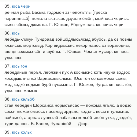
35
юса чери
речная рыба Васька тӧдӧмӧн эз чепӧльтлы [треска
чериняньсӧ], помала ыстысис дзузъялӧмӧн, мый юса чериыс
сылы чӧскыдджык на. Г. Юшков, Рӧдвуж пас. кп. юись чери
36
юсь
лебедь-кликун Тундраад вӧйшӧдлысьясыд абуӧсь, да оз повны
юсьясыс мортсьыд. Кӧр видзысьяс некор найӧс оз вӧрзьӧдны,
шонді вежысьясӧн и шуӧны. Г. Юшков, Чомъя мусюр. кп. юсь,
удм. юсь
37
юсь гӧн
лебединые перъя, лебяжий пух А кӧсйысис кӧть неуна водзӧс
косӧдыштны жӧ Варнаковыслысь. Юсь гӧн со ковмӧма сылы,
мед кодкӧ водзын бурӧ пуксьыны. Г. Юшков, Чугра. кп. юсь гӧн,
удм. юсь мамык
38
юсь кельӧб
стая лебедей Шорсайса нӧрысъясас — пожӧма ягъяс, а водзӧ
сэсся нюжалӧмаӧсь паськыд эрдъяс, кодъяс весьтті тулыснас
войвылӧ, а арнас лунвылӧ лэблісны кельӧбъясӧн утка, дзодзӧг,
тури да юсь. В. Канев, Чужанінӧй — Діюр.
39
юсь кольк