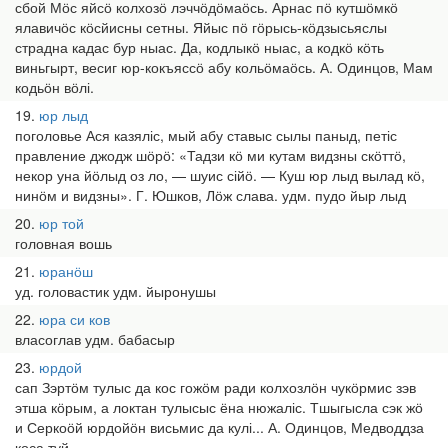
сбой Мӧс яйсӧ колхозӧ лэччӧдӧмаӧсь. Арнас пӧ кутшӧмкӧ
ялавичӧс кӧсйисны сетны. Яйыс пӧ гӧрысь-кӧдзысьяслы
страдна кадас бур ныас. Да, кодлыкӧ ныас, а кодкӧ кӧть
виньгырт, весиг юр-кокъяссӧ абу кольӧмаӧсь. А. Одинцов, Мам
кодьӧн вӧлі.
19
юр лыд
поголовье Ася казяліс, мый абу ставыс сылы паныд, петіс
правление джодж шӧрӧ: «Тадзи кӧ ми кутам видзны скӧттӧ,
некор уна йӧлыд оз ло, — шуис сійӧ. — Куш юр лыд вылад кӧ,
нинӧм и видзны». Г. Юшков, Лӧж слава. удм. пудо йыр лыд
20
юр той
головная вошь
21
юранӧш
уд. головастик удм. йыронушы
22
юра си ков
власоглав удм. бабасыр
23
юрдой
сап Зэртӧм тулыс да кос гожӧм ради колхозлӧн чукӧрмис зэв
этша кӧрым, а локтан тулысыс ёна нюжаліс. Тшыгысла сэк жӧ
и Серкоӧй юрдойӧн висьмис да кулі... А. Одинцов, Медводдза
коса туй.