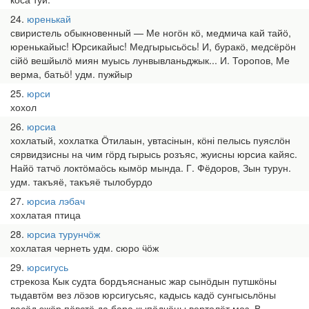
24
юренькай
свиристель обыкновенный — Ме ногӧн кӧ, медмича кай тайӧ,
юренькайыс! Юрсикайыс! Медгырысьӧсь! И, буракӧ, медсёрӧн
сійӧ вешйылӧ миян муысь лунвывланьджык... И. Торопов, Ме
верма, батьӧ! удм. пужйыр
25
юрси
хохол
26
юрсиа
хохлатый, хохлатка Ӧтилаын, увтасінын, кӧні пелысь пуяслӧн
сярвидзисны на чим гӧрд гырысь розъяс, жуисны юрсиа кайяс.
Найӧ татчӧ локтӧмаӧсь кымӧр мында. Г. Фёдоров, Зын турун.
удм. такъяё, такъяё тылобурдо
27
юрсиа лэбач
хохлатая птица
28
юрсиа турунчӧж
хохлатая чернеть удм. сюро ӵӧж
29
юрсигусь
стрекоза Кык судта бордъяснаныс жар сынӧдын путшкӧны
тыдавтӧм вез лӧзов юрсигусьяс, кадысь кадӧ сунгысьлӧны
васӧд эжӧр пӧвстӧ да бара кыпӧдчӧны вертолёт моз. В.