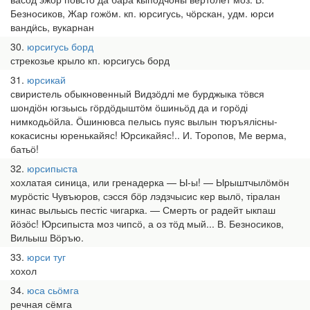
Безносиков, Жар гожӧм. кп. юрсигусь, чӧрскан, удм. юрси
вандӥсь, вукарнан
30
юрсигусь борд
стрекозье крыло кп. юрсигусь борд
31
юрсикай
свиристель обыкновенный Видзӧдлі ме бурджыка тӧвся
шондіӧн югзьысь гӧрдӧдыштӧм ӧшиньӧд да и горӧді
нимкодьӧйла. Ӧшинювса пелысь пуяс вылын тюръялісны-
кокасисны юренькайяс! Юрсикайяс!.. И. Торопов, Ме верма,
батьӧ!
32
юрсипыста
хохлатая синица, или гренадерка — Ы-ы! — Ырыштчылӧмӧн
мурӧстіс Чувъюров, сэсся бӧр лэдзчысис кер вылӧ, тіралан
кинас выльысь пестіс чигарка. — Смерть ог радейт ыкпаш
йӧзӧс! Юрсипыста моз чипсӧ, а оз тӧд мый... В. Безносиков,
Вильыш Вӧръю.
33
юрси туг
хохол
34
юса сьӧмга
речная сёмга