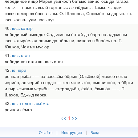
лебединое яйцо Марья узигкості батьыс вайис юсь да гагара
кольк — паметь вылӧ гортаныс лэччӧдісны. Таысь кындзи
сэсся некор эз босьтлыны. О. Шлопова, Содзмӧс ты дорын. кп.
юсь кольть, удм. юсь пуз
40
юсь котыр
лебединый выводок Садьмисны ӧнтай да бара на аддзисны
юсь котырӧс: ая-эняыс да нёль пи, вижоват гӧнаӧсь на. Г.
Юшков, Чомъя мусюр.
41
юсь стая
лебединая стая кп. юсь стая
42
ю чери
речная рыба −−− ва воссьӧм бӧрын [Ӧльӧксей] мамсӧ век ю
чериӧн, ас чериӧн вердіс — кельчи-мыкӧн, сынпиянӧн, а бӧрти
и гырысьджык чериӧн — стерлядьӧн, ёдіӧн, ёкышӧн −−−. П.
Шахов, Еджыд керка.
43
юын олысь сьӧмга
речная сёмга
<<
1
>>
|
|
О сайте
Инструкция
Вход