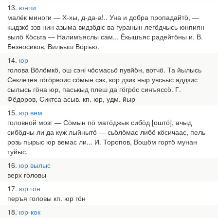
13
юнпи
малёк миноги — Х-хы, д-да-а!.. Уна и добра пропадайтӧ, —
кыдзкӧ зэв нин азыма видзӧдіс ва гуранын легӧдчысь юнпиян
вылӧ Кӧсьта — Налимъяслы сам... Ёкышъяс радейтӧны и. В.
Безносиков, Вильыш Вӧръю.
14
юр
голова Вӧлӧмкӧ, ош сэні чӧсмасьӧ пувйӧн, вотчӧ. Та йылысь
Секлетея гӧгӧрвоис сӧмын сэк, кор дзик ныр увсьыс аддзис
сылысь гӧна юр, паськыд плеш да гӧгрӧс синъяссӧ. Г.
Фёдоров, Сиктса асыв. кп. юр, удм. йыр
15
юр вем
головной мозг — Сӧмын пӧ матӧджык сибӧд [оштӧ], ачыд
сибӧдчы ли да куж лыйнытӧ — сьӧлӧмас либӧ кӧсичаас, пель
розь пырыс юр вемас ли... И. Торопов, Вошӧм гортӧ мунан
туйыс.
16
юр вылыс
верх головы
17
юр гӧн
перъя головы кп. юр гӧн
18
юр-кок