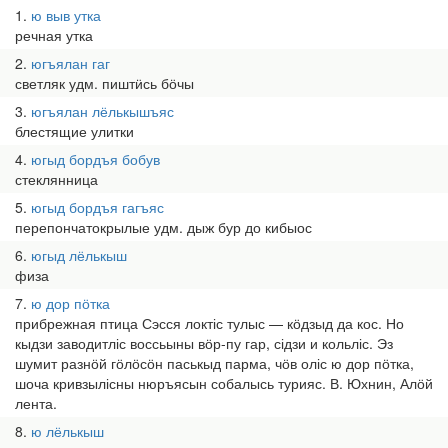
1
ю выв утка
речная утка
2
югъялан гаг
светляк удм. пиштӥсь бӧчы
3
югъялан лёлькышъяс
блестящие улитки
4
югыд бордъя бобув
стеклянница
5
югыд бордъя гагъяс
перепончатокрылые удм. дыж бур до кибыос
6
югыд лёлькыш
физа
7
ю дор пӧтка
прибрежная птица Сэсся локтіс тулыс — кӧдзыд да кос. Но
кыдзи заводитліс воссьыны вӧр-пу гар, сідзи и кольліс. Эз
шумит разнӧй гӧлӧсӧн паськыд парма, чӧв оліс ю дор пӧтка,
шоча кривзылісны нюръясын собалысь турияс. В. Юхнин, Алӧй
лента.
8
ю лёлькыш