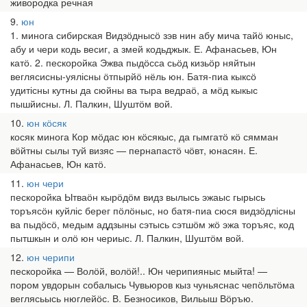
живородка речная
9
юн
1. минога сибирская Видзӧднысӧ зэв нин абу мича тайӧ юныс,
абу и чери кодь весиг, а змей кодьджык. Е. Афанасьев, Юн
катӧ. 2. пескоройка Эжва пыдӧсса сьӧд кизьӧр няйтын
веглясисны-уялісны ӧтпырйӧ нёль юн. Батя-пиа кыксӧ
удитісны кутны да сюйны ва тыра ведраӧ, а мӧд кыкыс
пышйисны. Л. Палкин, Шуштӧм вой.
10
юн кӧсяк
косяк минога Кор мӧдас юн кӧсякыс, да гымгатӧ кӧ сямман
вӧйтны сылы туй визяс — пернапастӧ чӧвт, юнасян. Е.
Афанасьев, Юн катӧ.
11
юн чери
пескоройка Ытваӧн кырӧдӧм видз вылысь эжаыс гырысь
торъясӧн куйліс берег пӧлӧныс, но батя-пиа сюся видзӧдлісны
ва пыдӧсӧ, медым аддзыны сэтысь сэтшӧм жӧ эжа торъяс, код
пытшкын и олӧ юн чериыс. Л. Палкин, Шуштӧм вой.
12
юн черипи
пескоройка — Волӧй, волӧй!.. Юн черипияныс мыйта! —
пором увдорын собалысь Чувьюров кыз чуньяснас чепӧльтӧма
веглясьысь нюглейӧс. В. Безносиков, Вильыш Вӧръю.