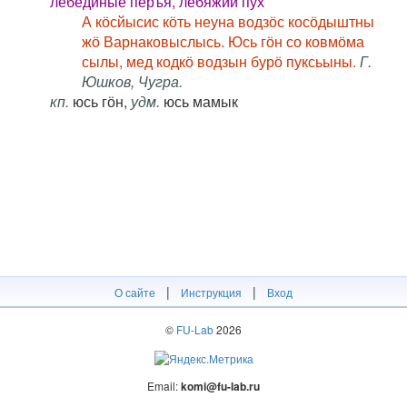
лебединые перъя, лебяжий пух
А кӧсйысис кӧть неуна водзӧс косӧдыштны
жӧ Варнаковыслысь. Юсь гӧн со ковмӧма
сылы, мед кодкӧ водзын бурӧ пуксьыны.
Г.
Юшков, Чугра.
кп.
юсь гӧн,
удм.
юсь мамык
|
|
О сайте
Инструкция
Вход
©
FU-Lab
2026
Email:
komi@fu-lab.ru