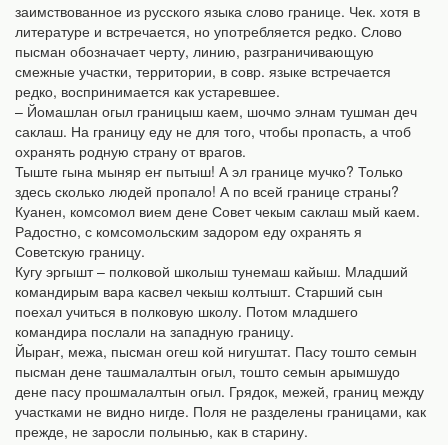
заимствованное из русского языка слово границе. Чек. хотя в
литературе и встречается, но употребляется редко. Слово
пысман обозначает черту, линию, разграничивающую
смежные участки, территории, в совр. языке встречается
редко, воспринимается как устаревшее.
– Йомашлан огыл границыш каем, шочмо элнам тушман деч
саклаш. На границу еду не для того, чтобы пропасть, а чтоб
охранять родную страну от врагов.
Тыште гына мыняр еҥ пытыш! А эл границе мучко? Только
здесь сколько людей пропало! А по всей границе страны?
Куанен, комсомол вием дене Совет чекым саклаш мый каем.
Радостно, с комсомольским задором еду охранять я
Советскую границу.
Кугу эргышт – полковой школыш тунемаш кайыш. Младший
командирым вара касвел чекыш колтышт. Старший сын
поехал учиться в полковую школу. Потом младшего
командира послали на западную границу.
Йыраҥ, межа, пысман огеш кой нигуштат. Пасу тошто семын
пысман дене ташмалалтын огыл, тошто семын арымшудо
дене пасу прошмалалтын огыл. Грядок, межей, границ между
участками не видно нигде. Поля не разделены границами, как
прежде, не заросли полынью, как в старину.