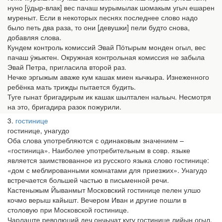
нуно [ӱдыр-влак] вес пачаш мурымылак шомакым угыч ешарен
муреныт. Если в некоторых песнях последнее слово надо
было петь два раза, то они [девушки] пели будто снова,
добавляя слова.
Кундем контроль комиссий Эвай Пӧтырым монден огыл, вес
пачаш ӱжыктен. Окружная контрольная комиссия не забыла
Эвай Петра, пригласила второй раз.
Нечке эргыжым аваже кум кашак миен кычкыра. Изнеженного
ребёнка мать трижды пытается будить.
Туге гынат бригадирым ик кашак шылтален нальыч. Несмотря
на это, бригадира разок пожурили.
3
гостинице
гостинице, унагудо
Оба слова употребляются с одинаковым значением –
«гостиница». Наиболее употребительным в совр. языке
является заимствованное из русского языка слово гостинице:
«дом с меблированными комнатами для приезжих». Унагудо
встречается большей частью в письменной речи.
Кастеныжым Йыванмыт Московский гостинице пелен улшо
кочмо верыш кайышт. Вечером Иван и другие пошли в
столовую при Московской гостинице.
Чарлаште революций деч ончычат кугу гостинице лийын огыл.