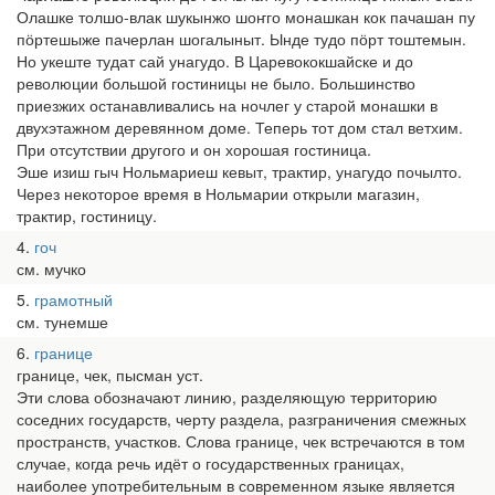
Олашке толшо-влак шукынжо шоҥго монашкан кок пачашан пу
пӧртешыже пачерлан шогалыныт. Ынде тудо пӧрт тоштемын.
Но укеште тудат сай унагудо. В Царевококшайске и до
революции большой гостиницы не было. Большинство
приезжих останавливались на ночлег у старой монашки в
двухэтажном деревянном доме. Теперь тот дом стал ветхим.
При отсутствии другого и он хорошая гостиница.
Эше изиш гыч Нольмариеш кевыт, трактир, унагудо почылто.
Через некоторое время в Нольмарии открыли магазин,
трактир, гостиницу.
4
гоч
см. мучко
5
грамотный
см. тунемше
6
границе
границе, чек, пысман уст.
Эти слова обозначают линию, разделяющую территорию
соседних государств, черту раздела, разграничения смежных
пространств, участков. Слова границе, чек встречаются в том
случае, когда речь идёт о государственных границах,
наиболее употребительным в современном языке является