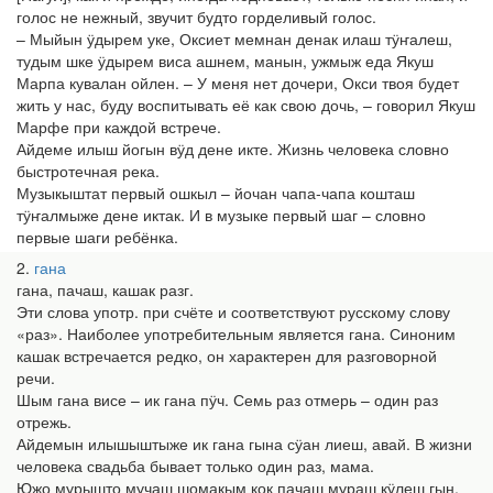
голос не нежный, звучит будто горделивый голос.
– Мыйын ӱдырем уке, Оксиет мемнан денак илаш тӱҥалеш,
тудым шке ӱдырем виса ашнем, манын, ужмыж еда Якуш
Марпа кувалан ойлен. – У меня нет дочери, Окси твоя будет
жить у нас, буду воспитывать её как свою дочь, – говорил Якуш
Марфе при каждой встрече.
Айдеме илыш йогын вӱд дене икте. Жизнь человека словно
быстротечная река.
Музыкыштат первый ошкыл – йочан чапа-чапа кошташ
тӱҥалмыже дене иктак. И в музыке первый шаг – словно
первые шаги ребёнка.
2
гана
гана, пачаш, кашак разг.
Эти слова употр. при счёте и соответствуют русскому слову
«раз». Наиболее употребительным является гана. Синоним
кашак встречается редко, он характерен для разговорной
речи.
Шым гана висе – ик гана пӱч. Семь раз отмерь – один раз
отрежь.
Айдемын илышыштыже ик гана гына сӱан лиеш, авай. В жизни
человека свадьба бывает только один раз, мама.
Южо мурышто мучаш шомакым кок пачаш мураш кӱлеш гын,