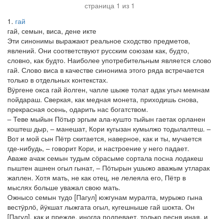
страница 1 из 1
1
гай
гай, семын, виса, дене икте
Эти синонимы выражают реальное сходство предметов,
явлений. Они соответствуют русским союзам как, будто,
словно, как будто. Наиболее употребительным является слово
гай. Слово виса в качестве синонима этого ряда встречается
только в отдельных контекстах.
Вӱргене окса гай йолген, чапле шыже толат адак угыч мемнам
пойдараш. Сверкая, как медная монета, приходишь снова,
прекрасная осень, одарить нас богатством.
– Теве мыйын Пӧтыр эргым ала-кушто тыйын гаетак орланен
коштеш дыр, – манешат, Кори кугызан кумылжо тодылалтеш. –
Вот и мой сын Пётр скитается, наверное, как и ты, мучается
где-нибудь, – говорит Кори, и настроение у него падает.
Аваже ачаж семын тудым сӧрасыме сортала посна лодакеш
пыштен ашнен огыл гынат, – Пӧтырын ушыжо аважым утларак
жаплен. Хотя мать, не как отец, не лелеяла его, Пётр в
мыслях больше уважал свою мать.
Ожнысо семын тудо [Пагул] южгунам муралта, мурыжо гына
вестӱрлӧ, йӱкшат лыжгата огыл, кугешныше гай шокта. Он
[Пагул], как и прежде, иногда подпевает, только песня иная, и