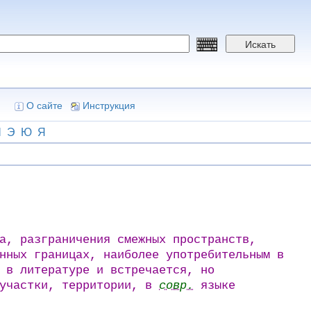
Искать
О сайте
Инструкция
Ш
Э
Ю
Я
а, разграничения смежных пространств,
нных границах, наиболее употребительным в
 в литературе и встречается, но
 участки, территории, в
совр.
языке