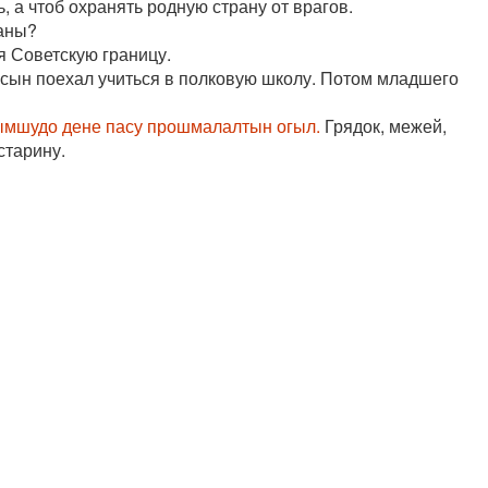
, а чтоб охранять родную страну от врагов.
раны?
я Советскую границу.
ын поехал учиться в полковую школу. Потом младшего
ымшудо дене пасу прошмалалтын огыл.
Грядок, межей,
старину.