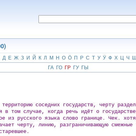
0)
Д
Е
Ж
З
И
Й
К
Л
М
Н
О
Ӧ
П
Р
С
Т
У
Ӱ
Ф
Х
Ц
Ч
ГА
ГО
ГР
ГУ
ГЫ
 территорию соседних государств, черту раздел
я в том случае, когда речь идёт о государстве
ое из русского языка слово границе. Чек. хотя
начает черту, линию, разграничивающую смежные
старевшее.