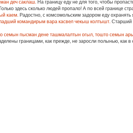
ман деч саклаш.
На границу еду не для того, чтобы пропасть
олько здесь сколько людей пропало! А по всей границе ст
ый каем.
Радостно, с комсомольским задором еду охранять 
ладший командирым вара касвел чекыш колтышт.
Старший с
што семын пысман дене ташмалалтын огыл, тошто семын ар
зделены границами, как прежде, не заросли полынью, как в 