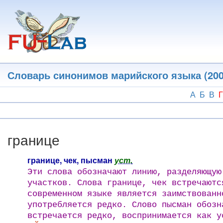
Перейти
к
основному
содержанию
Словарь синонимов марийского языка (200
А
Б
В
Г
границе
границе, чек, пысман
уст.
Эти слова обозначают линию, разделяющую
участков. Слова границе, чек встречаютс
современном языке является заимствованн
употребляется редко. Слово пысман обоз
встречается редко, воспринимается как у