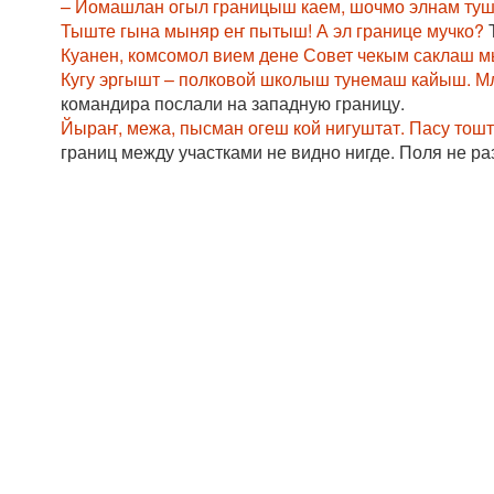
– Йомашлан огыл границыш каем, шочмо элнам туш
Тыште гына мыняр еҥ пытыш! А эл границе мучко?
Т
Куанен, комсомол вием дене Совет чекым саклаш м
Кугу эргышт – полковой школыш тунемаш кайыш. М
командира послали на западную границу.
Йыраҥ, межа, пысман огеш кой нигуштат. Пасу то
границ между участками не видно нигде. Поля не ра