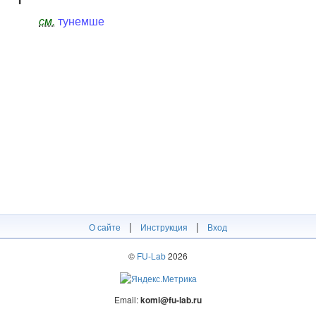
см.
тунемше
|
|
О сайте
Инструкция
Вход
©
FU-Lab
2026
Email:
komi@fu-lab.ru