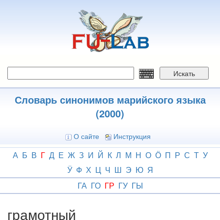
Перейти
к
основному
содержанию
Искать
Словарь синонимов марийского языка
(2000)
О сайте
Инструкция
А
Б
В
Г
Д
Е
Ж
З
И
Й
К
Л
М
Н
О
Ӧ
П
Р
С
Т
У
Ӱ
Ф
Х
Ц
Ч
Ш
Э
Ю
Я
ГА
ГО
ГР
ГУ
ГЫ
грамотный