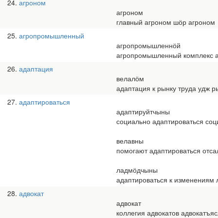
24
агроном
агроном
главный агроном шӧр агроном
25
агропромышленный
агропромышленнӧй
агропромышленный комплекс 
26
адаптация
велалӧм
адаптация к рынку труда удж 
27
адаптироваться
адаптируйтчыны
социально адаптироваться со
велавны
помогают адаптироваться отс
ладмӧдчыны
адаптироваться к изменениям
28
адвокат
адвокат
коллегия адвокатов адвокатъяс