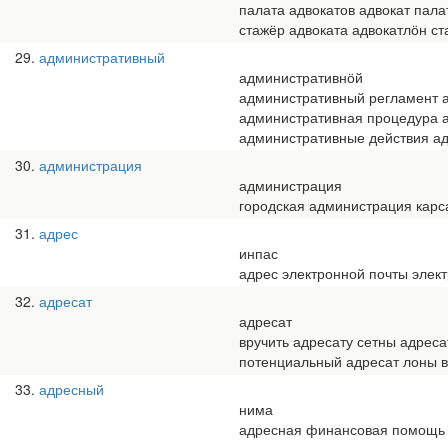
палата адвокатов адвокат пала
стажёр адвоката адвокатлӧн с
29
административный
административнӧй
административный регламент 
административная процедура 
административные действия а
30
администрация
администрация
городская администрация кар
31
адрес
инпас
адрес электронной почты элек
32
адресат
адресат
вручить адресату сетны адрес
потенциальный адресат лоны 
33
адресный
нима
адресная финансовая помощь 