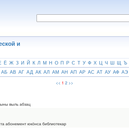
еской и
Е
Ё
Ж
З
И
Й
К
Л
М
Н
О
П
Р
С
Т
У
Ф
Х
Ц
Ч
Ш
Щ
Ъ
АБ
АВ
АГ
АД
АК
АЛ
АМ
АН
АП
АР
АС
АТ
АУ
АФ
АЭ
<<
1
2
>>
тыны выль абзац
та абонемент юкӧнса библиотекар