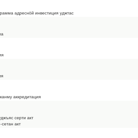
грамма адреснӧй инвестиция уджтас
ма
ия
ия
 канму аккредитация
джъяс серти акт
-сетан акт