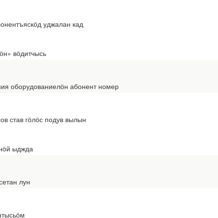
онентъяскӧд уджалан кад
ӧн» вӧдитчысь
ния оборудованиелӧн абонент номер
ов став гӧлӧс подув вылын
нӧй ыджда
сетан лун
нтысьӧм