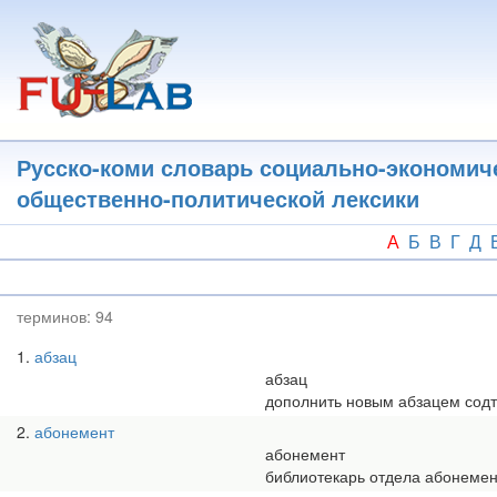
Перейти
к
основному
содержанию
Русско-коми словарь социально-экономич
общественно-политической лексики
А
Б
В
Г
Д
терминов:
94
1
абзац
абзац
дополнить новым абзацем сод
2
абонемент
абонемент
библиотекарь отдела абонемен