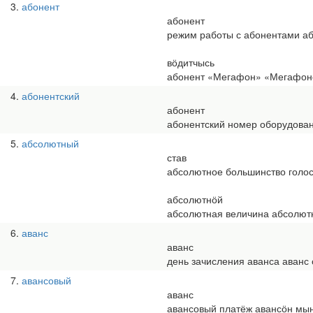
3
абонент
абонент
режим работы с абонентами аб
вӧдитчысь
абонент «Мегафон» «Мегафон
4
абонентский
абонент
абонентский номер оборудова
5
абсолютный
став
абсолютное большинство голос
абсолютнӧй
абсолютная величина абсолют
6
аванс
аванс
день зачисления аванса аванс 
7
авансовый
аванс
авансовый платёж авансӧн мы