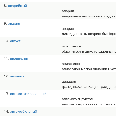
8
аварийный
авария
аварийный жилищный фонд ав
9
авария
авария
ликвидировать аварию бырӧдн
10
август
моз тӧлысь
обратиться в августе шыӧдчын
11
авиасалон
авиасалон
авиасалон малой авиации ичӧт
12
авиация
авиация
гражданская авиация гражданс
13
автоматизированный
автоматизируйтӧм
автоматизированная система а
14
автомобильный