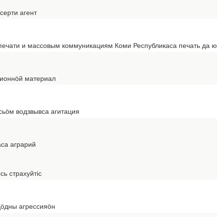
серти агент
 печати и массовым коммуникациям Коми Республикаса печать да ю
ционнӧй материал
ьӧм водзвывса агитация
аса аграрий
сь страхуйтіс
дӧдны агрессияӧн