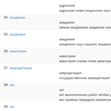
адреснӧй
адресная инвестиционная про
34
академик
академик
имени академика академик ни
35
академия
академия
академия наук наукаяс академ
36
акватория
акватория
акватория пляжа пляж акватор
37
аккредитация
аккредитация
государственная аккредитация
38
акт
акт
акт выполненных работ вӧчӧм у
акт приёма-передачи примитан
39
акт