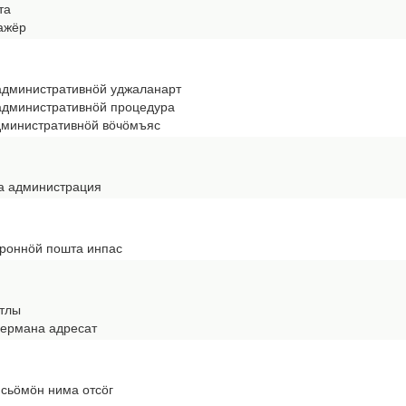
та
тажёр
административнӧй уджаланарт
административнӧй процедура
дминистративнӧй вӧчӧмъяс
са администрация
троннӧй пошта инпас
атлы
вермана адресат
сьӧмӧн нима отсӧг