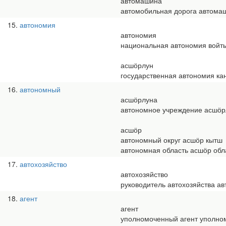
автомашина
автомобильная дорога автома
15
автономия
автономия
национальная автономия войт
асшӧрлун
государственная автономия ка
16
автономный
асшӧрлуна
автономное учреждение асшӧр
асшӧр
автономный округ асшӧр кытш
автономная область асшӧр обл
17
автохозяйство
автохозяйство
руководитель автохозяйства ав
18
агент
агент
уполномоченный агент уполно