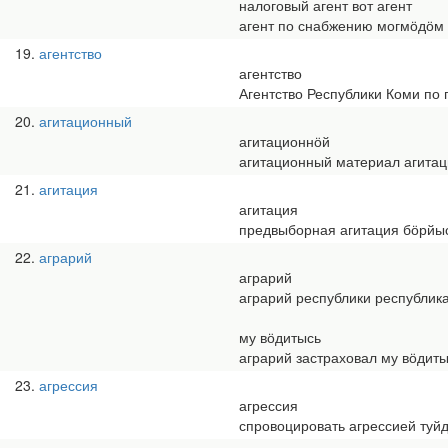
налоговый агент вот агент
агент по снабжению могмӧдӧм 
19
агентство
агентство
Агентство Республики Коми по
20
агитационный
агитационнӧй
агитационный материал агита
21
агитация
агитация
предвыборная агитация бӧрйыс
22
аграрий
аграрий
аграрий республики республик
му вӧдитысь
аграрий застраховал му вӧдиты
23
агрессия
агрессия
спровоцировать агрессией туй