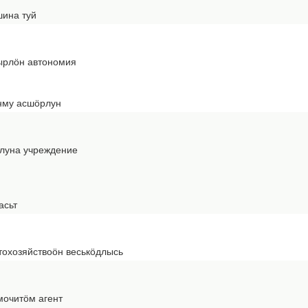
шина туй
ырлӧн автономия
нму асшӧрлун
луна учреждение
асьт
тохозяйствоӧн веськӧдлысь
мочитӧм агент