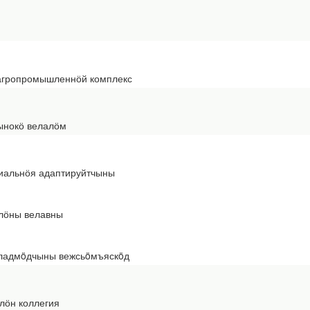
агропромышленнӧй комплекс
рынокӧ велалӧм
циальнӧя адаптируйтчыны
алӧны велавны
 ладмöдчыны вежсьöмъяскöд
лӧн коллегия