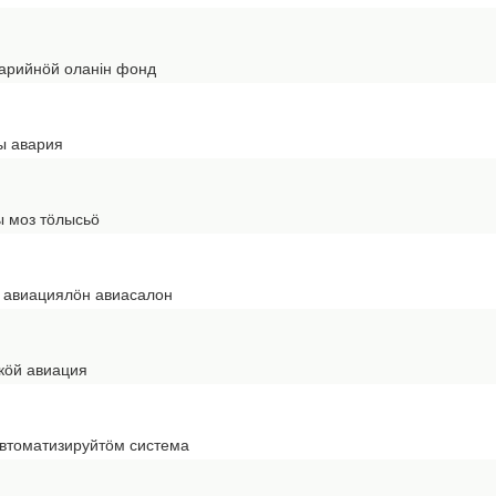
арийнӧй оланін фонд
ы авария
ы моз тӧлысьӧ
 авиациялӧн авиасалон
кӧй авиация
втоматизируйтӧм система