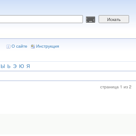
Искать
О сайте
Инструкция
Ы
Ь
Э
Ю
Я
страница 1 из 2