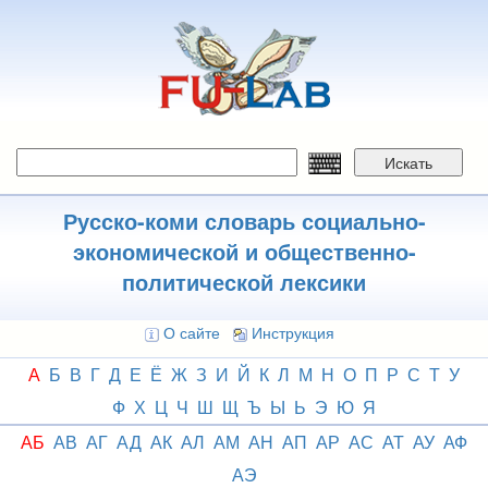
Перейти
к
основному
содержанию
Искать
Русско-коми словарь социально-
экономической и общественно-
политической лексики
О сайте
Инструкция
А
Б
В
Г
Д
Е
Ё
Ж
З
И
Й
К
Л
М
Н
О
П
Р
С
Т
У
Ф
Х
Ц
Ч
Ш
Щ
Ъ
Ы
Ь
Э
Ю
Я
АБ
АВ
АГ
АД
АК
АЛ
АМ
АН
АП
АР
АС
АТ
АУ
АФ
АЭ