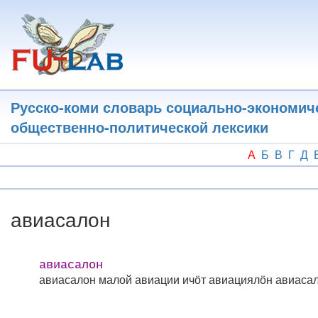
Перейти
к
основному
содержанию
Русско-коми словарь социально-экономич
общественно-политической лексики
А
Б
В
Г
Д
авиасалон
авиасалон
авиасалон малой авиации
ичӧт авиациялӧн авиаса