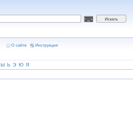
Искать
О сайте
Инструкция
Ы
Ь
Э
Ю
Я