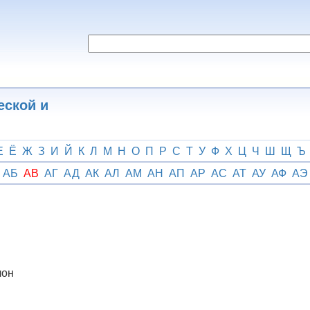
еской и
Е
Ё
Ж
З
И
Й
К
Л
М
Н
О
П
Р
С
Т
У
Ф
Х
Ц
Ч
Ш
Щ
Ъ
АБ
АВ
АГ
АД
АК
АЛ
АМ
АН
АП
АР
АС
АТ
АУ
АФ
АЭ
лон