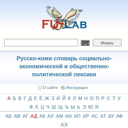
Перейти
к
основному
содержанию
Искать
Русско-коми словарь социально-
экономической и общественно-
политической лексики
О сайте
Инструкция
А
Б
В
Г
Д
Е
Ё
Ж
З
И
Й
К
Л
М
Н
О
П
Р
С
Т
У
Ф
Х
Ц
Ч
Ш
Щ
Ъ
Ы
Ь
Э
Ю
Я
АБ
АВ
АГ
АД
АК
АЛ
АМ
АН
АП
АР
АС
АТ
АУ
АФ
АЭ