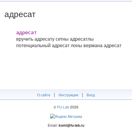
адресат
адресат
вручить адресату
сетны адресатлы
потенциальный адресат
лоны вермана адресат
|
|
О сайте
Инструкция
Вход
©
FU-Lab
2026
Email:
komi@fu-lab.ru