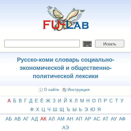
Перейти
к
основному
содержанию
Искать
Русско-коми словарь социально-
экономической и общественно-
политической лексики
О сайте
Инструкция
А
Б
В
Г
Д
Е
Ё
Ж
З
И
Й
К
Л
М
Н
О
П
Р
С
Т
У
Ф
Х
Ц
Ч
Ш
Щ
Ъ
Ы
Ь
Э
Ю
Я
АБ
АВ
АГ
АД
АК
АЛ
АМ
АН
АП
АР
АС
АТ
АУ
АФ
АЭ