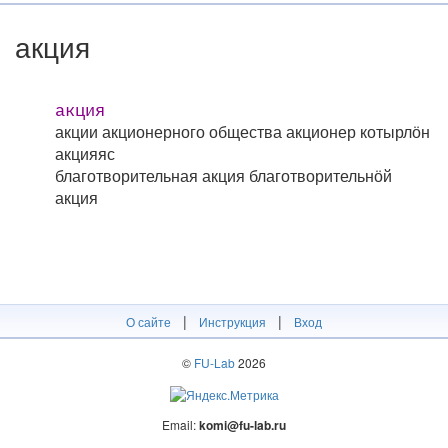
акция
акция
акции акционерного общества
акционер котырлӧн
акцияяс
благотворительная акция
благотворительнӧй
акция
|
|
О сайте
Инструкция
Вход
©
FU-Lab
2026
Email:
komi@fu-lab.ru