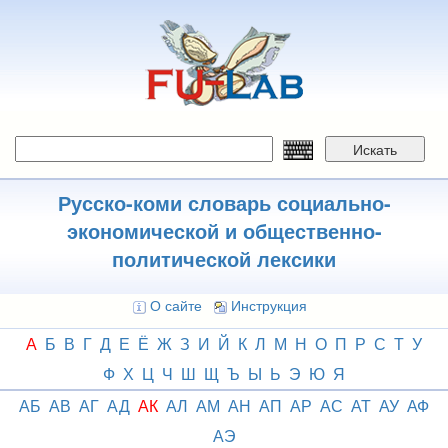
Перейти
к
основному
содержанию
Искать
Русско-коми словарь социально-
экономической и общественно-
политической лексики
О сайте
Инструкция
А
Б
В
Г
Д
Е
Ё
Ж
З
И
Й
К
Л
М
Н
О
П
Р
С
Т
У
Ф
Х
Ц
Ч
Ш
Щ
Ъ
Ы
Ь
Э
Ю
Я
АБ
АВ
АГ
АД
АК
АЛ
АМ
АН
АП
АР
АС
АТ
АУ
АФ
АЭ